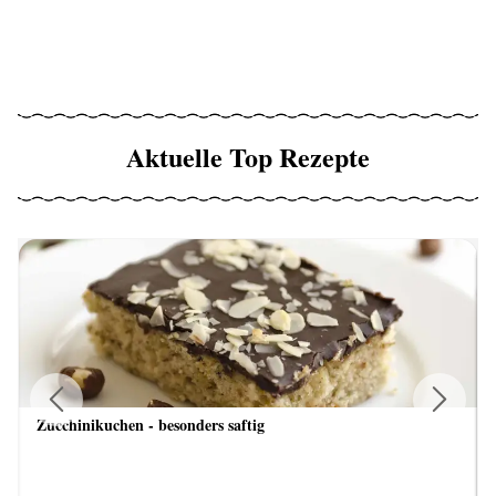
Aktuelle Top Rezepte
Zucchinikuchen - besonders saftig
Previous
Next