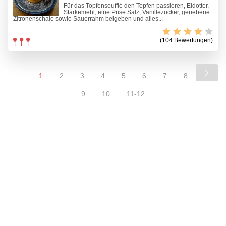
Für das Topfensoufflé den Topfen passieren, Eidotter,
Stärkemehl, eine Prise Salz, Vanillezucker, geriebene
Zitronenschale sowie Sauerrahm beigeben und alles...
(104 Bewertungen)
1
2
3
4
5
6
7
8
9
10
11-12