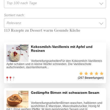
Top 100 nach Tage
Sortiert nach:
Relevanz
113 Rezepte zu Dessert warm Gesunde Küche
Kokosmilch-Vanillereis mit Apfel und
Rosinen
VorbereitungsarbeitenFür den Kokosmilch-Vanillereis
Apfel schälen und in kleine Würfel schneiden. Die Vanilleschote
aufschneiden, dasVanillemark...
(267 Bewertungen)
Gedämpfte Birnen mit schwarzem Sesam
VorbereitungsarbeitenBirnen waschen, halbieren und
aushöhlen.E Marzipan, Mascobadozucker, Honig M
mit 1 Prise weißen Pfeffer, W dem gemörserten Sesam und H...