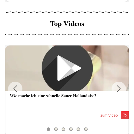
Top Videos
Wie mache ich eine schnelle Sauce Hollandaise?
Previous
Next
zum Video