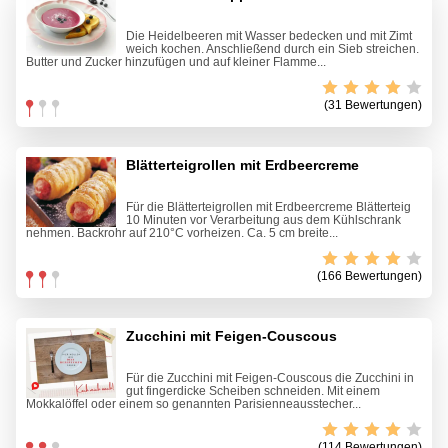
Die Heidelbeeren mit Wasser bedecken und mit Zimt
weich kochen. Anschließend durch ein Sieb streichen.
Butter und Zucker hinzufügen und auf kleiner Flamme...
(31 Bewertungen)
Blätterteigrollen mit Erdbeercreme
Für die Blätterteigrollen mit Erdbeercreme Blätterteig
10 Minuten vor Verarbeitung aus dem Kühlschrank
nehmen. Backrohr auf 210°C vorheizen. Ca. 5 cm breite...
(166 Bewertungen)
Zucchini mit Feigen-Couscous
Für die Zucchini mit Feigen-Couscous die Zucchini in
gut fingerdicke Scheiben schneiden. Mit einem
Mokkalöffel oder einem so genannten Parisienneausstecher...
(114 Bewertungen)