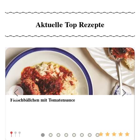
Aktuelle Top Rezepte
Fleischbällchen mit Tomatensauce
Previous
Next