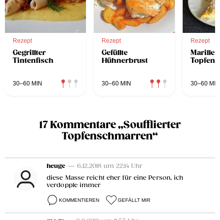
Rezept
Rezept
Rezept
Gegrillter
Gefüllte
Marillen
Tintenfisch
Hühnerbrust
Topfens
30–60 MIN
30–60 MIN
30–60 MIN
17 Kommentare „Soufflierter
Topfenschmarren“
heuge
— 6.12.2018 um 22:14 Uhr
diese Masse reicht eher für eine Person, ich
verdopple immer
KOMMENTIEREN
GEFÄLLT MIR