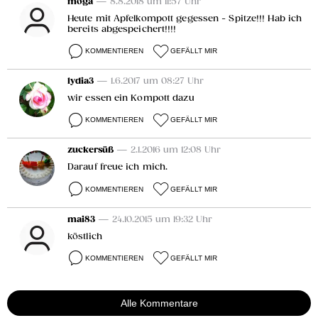
moga
— 8.8.2018 um 11:57 Uhr
Heute mit Apfelkompott gegessen - Spitze!!! Hab ich
bereits abgespeichert!!!!
KOMMENTIEREN
GEFÄLLT MIR
lydia3
— 1.6.2017 um 08:27 Uhr
wir essen ein Kompott dazu
KOMMENTIEREN
GEFÄLLT MIR
zuckersüß
— 2.1.2016 um 12:08 Uhr
Darauf freue ich mich.
KOMMENTIEREN
GEFÄLLT MIR
mai83
— 24.10.2015 um 19:32 Uhr
köstlich
KOMMENTIEREN
GEFÄLLT MIR
Alle Kommentare