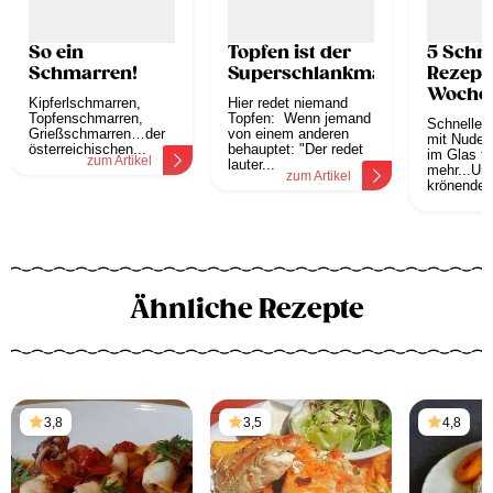
So ein
Topfen ist der
5 Schne
Schmarren!
Superschlankmacher!
Rezepte
Woche
Kipferlschmarren,
Hier redet niemand
retten 
Topfenschmarren,
Topfen: Wenn jemand
Schnelle 
Grießschmarren…der
von einem anderen
eine s
mit Nudeln
österreichischen...
behauptet: "Der redet
Sünde!
im Glas t
zum Artikel
lauter...
mehr...Und
zum Artikel
krönenden.
z
Ähnliche Rezepte
3,8
3,5
4,8