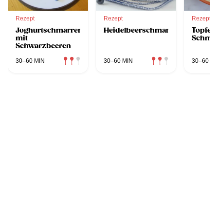
Rezept
Rezept
Rezept
Joghurtschmarren
Heidelbeerschmarren
Topfen
mit
Schma
Schwarzbeeren
30–60 MIN
30–60 MIN
30–60 MI