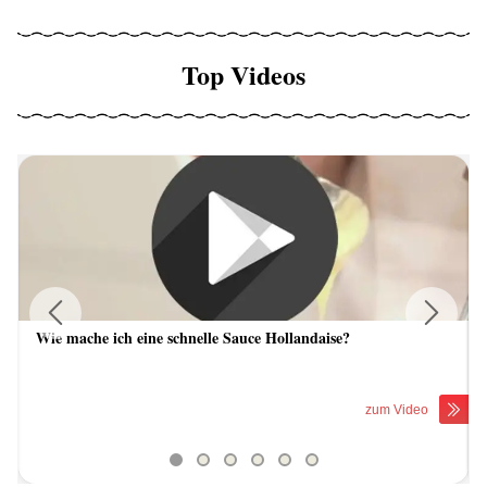
Top Videos
Wie mache ich eine schnelle Sauce Hollandaise?
Previous
Next
zum Video