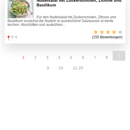
Nudelsalat mit Zuckerschoten, Zitrone und
Basilikum
Für den Nudelsalat mit Zuckerschoten, Zitrone und
Basilikum zunächst die Nudeln in ausreichend Salzwasser al dente
kochen. Abschütten und auskühlen...
(155 Bewertungen)
1
2
3
4
5
6
7
8
9
10
11-20