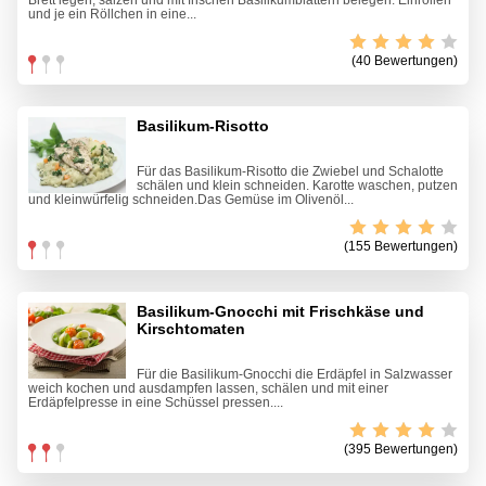
Brett legen, salzen und mit frischen Basilikumblättern belegen. Einrollen
und je ein Röllchen in eine...
(40 Bewertungen)
Basilikum-Risotto
Für das Basilikum-Risotto die Zwiebel und Schalotte
schälen und klein schneiden. Karotte waschen, putzen
und kleinwürfelig schneiden.Das Gemüse im Olivenöl...
(155 Bewertungen)
Basilikum-Gnocchi mit Frischkäse und
Kirschtomaten
Für die Basilikum-Gnocchi die Erdäpfel in Salzwasser
weich kochen und ausdampfen lassen, schälen und mit einer
Erdäpfelpresse in eine Schüssel pressen....
(395 Bewertungen)