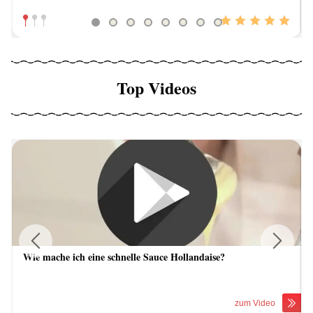
Top Videos
Wie mache ich eine schnelle Sauce Hollandaise?
Previous
Next
zum Video