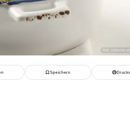
Foto: ichkoche.at
en
Speichern
Druck