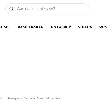
Was wollen Sie suchen
Suchen
EUSE
DAMPFGARER
RATGEBER
VIDEOS
CO
isotto Rezepte
Risotto mit Mais und Basilikum