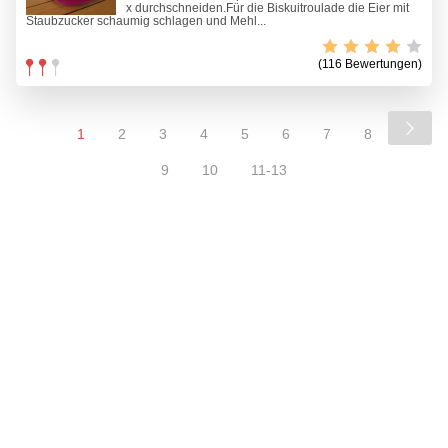
x durchschneiden.Für die Biskuitroulade die Eier mit
Staubzucker schaumig schlagen und Mehl...
(116 Bewertungen)
1
2
3
4
5
6
7
8
9
10
11-13