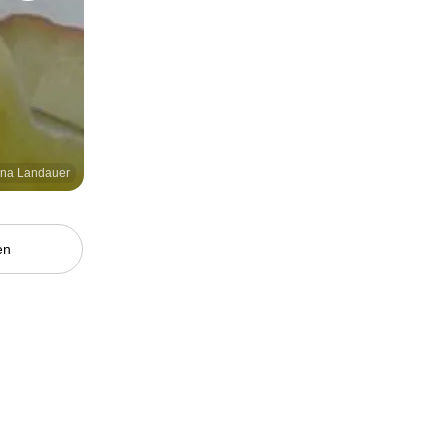
nna Landauer
en