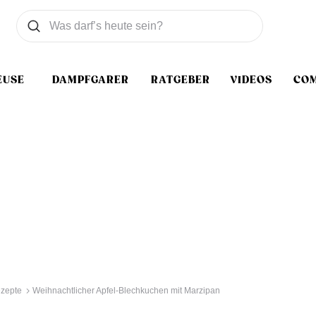
Was wollen Sie suchen
Suchen
EUSE
DAMPFGARER
RATGEBER
VIDEOS
CO
ezepte
Weihnachtlicher Apfel-Blechkuchen mit Marzipan