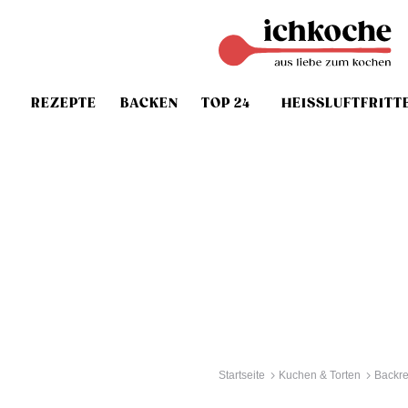
REZEPTE
BACKEN
TOP 24
HEISSLUFTFRITT
Startseite
Kuchen & Torten
Backr