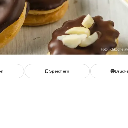
Foto: ichkoche.at
en
Speichern
Druck