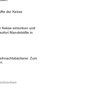
lfte der Kekse
r Kekse eintunken und
ofort Mandelstifte in
Weihnachtsbäckerei. Zum
n.
eichischen