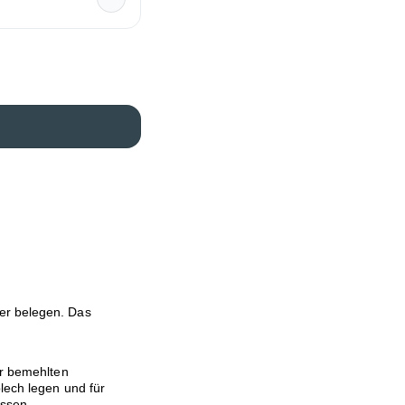
er belegen. Das
er bemehlten
lech legen und für
assen.