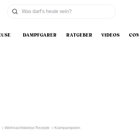
Was wollen Sie suchen
Suchen
EUSE
DAMPFGARER
RATGEBER
VIDEOS
CO
Weihnachtskekse Rezepte
Krampampelen