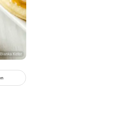
/Blanka Kefer
en