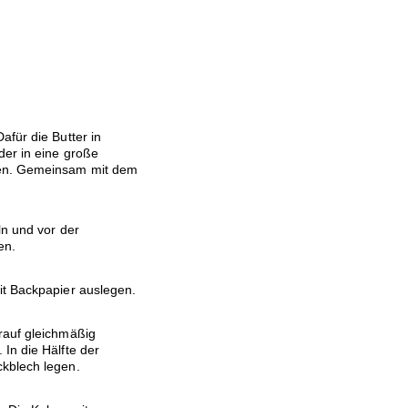
afür die Butter in
der in eine große
gen. Gemeinsam mit dem
ln und vor der
en.
it Backpapier auslegen.
rauf gleichmäßig
In die Hälfte der
ckblech legen.