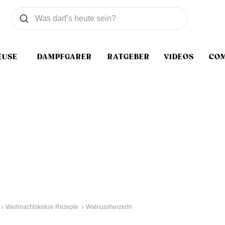
Was wollen Sie suchen
Suchen
EUSE
DAMPFGARER
RATGEBER
VIDEOS
CO
Weihnachtskekse Rezepte
Walnussherzerln