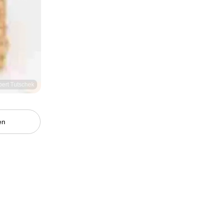
bert Tutschek
en