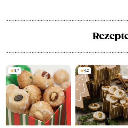
Rezept
3,7
4,2