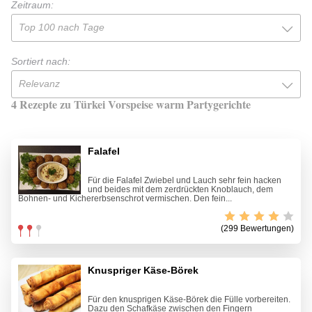
Zeitraum:
Top 100 nach Tage
Sortiert nach:
Relevanz
4 Rezepte zu Türkei Vorspeise warm Partygerichte
Falafel
Für die Falafel Zwiebel und Lauch sehr fein hacken
und beides mit dem zerdrückten Knoblauch, dem
Bohnen- und Kichererbsenschrot vermischen. Den fein...
(299 Bewertungen)
Knuspriger Käse-Börek
Für den knusprigen Käse-Börek die Fülle vorbereiten.
Dazu den Schafkäse zwischen den Fingern