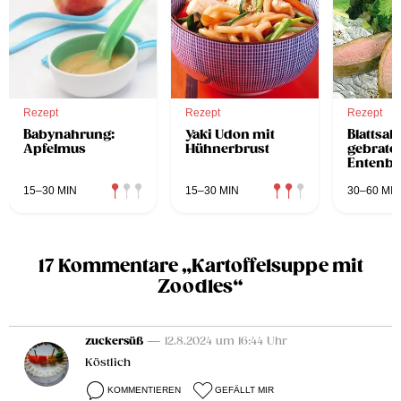
Rezept
Rezept
Rezept
Babynahrung:
Yaki Udon mit
Blattsala
Apfelmus
Hühnerbrust
gebrate
Entenbr
15–30 MIN
15–30 MIN
30–60 MIN
17 Kommentare „Kartoffelsuppe mit
Zoodles“
zuckersüß
— 12.8.2024 um 16:44 Uhr
Köstlich
KOMMENTIEREN
GEFÄLLT MIR