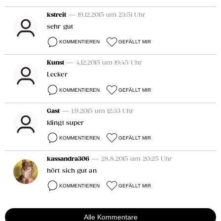
kstreit
— 19.12.2015 um 23:51 Uhr
sehr gut
KOMMENTIEREN
GEFÄLLT MIR
Kunst
— 4.12.2015 um 19:45 Uhr
Lecker
KOMMENTIEREN
GEFÄLLT MIR
Gast
— 1.9.2015 um 12:33 Uhr
klingt super
KOMMENTIEREN
GEFÄLLT MIR
kassandra306
— 28.8.2015 um 20:25 Uhr
hört sich gut an
KOMMENTIEREN
GEFÄLLT MIR
Alle Kommentare