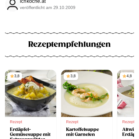
ichkoche.at
veröffentlicht am 29.10.2009
Rezeptempfehlungen
3,8
3,8
4,8
Rezept
Rezept
Rezept
Erdäpfel-
Kartoffelsuppe
Altwie
Gemüsesuppe mit
mit Garnelen
Erdäpf