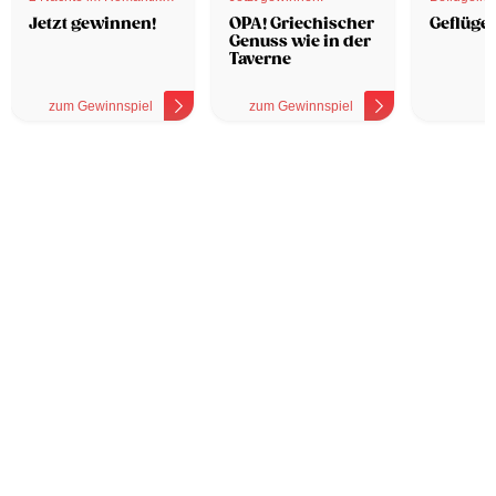
Hotel
Jetzt gewinnen!
OPA! Griechischer
Geflügel
Genuss wie in der
Taverne
zum Gewinnspiel
zum Gewinnspiel
z