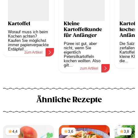
Kartoffel
Kleine
Kartoff
Kartoffelkunde
kochen
Worauf muss ich beim
für Anfänger
Anfäng
Kochen achten?
Kaufen Sie möglichst
Püree ist gut, aber
Die Salzka
immer papierverpackte
nicht, wenn Sie
zerfallen,
Erdäpfel!...
eigentlich
Kartoffelp
zum Artikel
Petersilkartoffeln
kleine Kl
kochen wollten. Also
die...
z
gilt...
zum Artikel
Ähnliche Rezepte
4,4
3,6
3,8