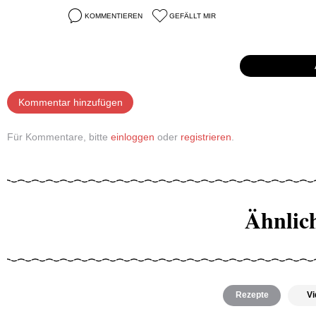
KOMMENTIEREN
GEFÄLLT MIR
Kommentar hinzufügen
Für Kommentare, bitte
einloggen
oder
registrieren
.
Ähnlic
Rezepte
Vi