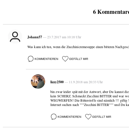
6 Kommentare 
Johann57
— 23.7.2017 um 10:18 Uhr
Was kann ich tun, wenn die Zucchinicremesuppe einen bitteren Nachges
KOMMENTIEREN
GEFÄLLT MIR
lizzy2500
— 11.9.2018 um 20:33 Uhr
bin zwar leider spät mit der Antwort, aber Du kannst die
kein SCHERZ. Schmeckt Zucchini BITTER und war wom
WEGWERFEN! Die Bitterstoffe sind nämlich !!! giftig !!!
Internet suchen nach """Zucchini BITTER""" und Du kann
KOMMENTIEREN
GEFÄLLT MIR