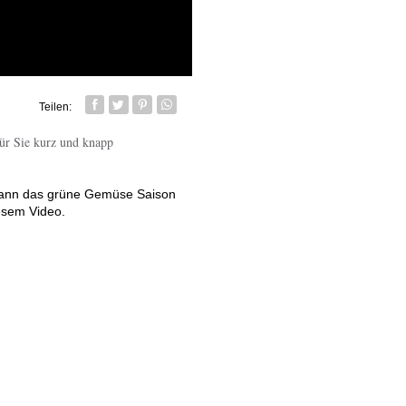
Teilen:
Facebook
Twitter
Pin it
Whatsapp senden
ür Sie kurz und knapp
wann das grüne Gemüse Saison
esem Video.