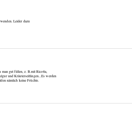
erwenden. Leider dazu
man gut füllen, z. B.mit Ricotta,
lgur und Kräuterseitlingen...Es werden
lden nämlich keine Früchte.