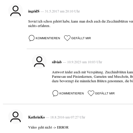
ingridS
— 31.5.2017 um 20:10 Uhr
Soviel ich schon gehört habe, kann man doch auch die Zucchiniblüten v
nichts erfahren.
KOMMENTIEREN
GEFÄLLT MIR
silviab
— 10.9.2023 um 10:03 Uhr
Antwort leider auch mit Verspätung. Zucchiniblüten kann 
Parmesan und Pinienkernen, Garnelen und Muscheln, Bu
dazu bevorzugt die männlichen Blüten genommen, die bi
KOMMENTIEREN
GEFÄLLT MIR
KathrinKo
— 18.8.2016 um 07:27 Uhr
Video geht nicht -> ERROR