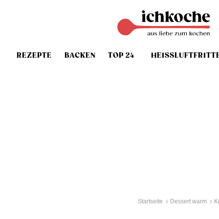
REZEPTE
BACKEN
TOP 24
HEISSLUFTFRITT
Startseite
Dessert warm
K