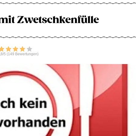
it Zwetschkenfülle
Bewerten
,8/5 (149 Bewertungen)