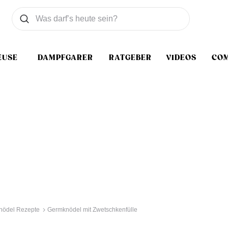
Was wollen Sie suchen
Suchen
EUSE
DAMPFGARER
RATGEBER
VIDEOS
CO
nödel Rezepte
Germknödel mit Zwetschkenfülle