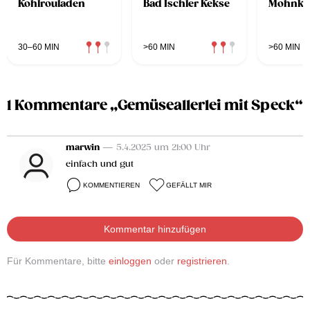
Kohlrouladen
Bad Ischler Kekse
Mohnkip
30–60 MIN
>60 MIN
>60 MIN
1 Kommentare „Gemüseallerlei mit Speck“
marwin
— 5.4.2025 um 21:00 Uhr
einfach und gut
KOMMENTIEREN
GEFÄLLT MIR
Kommentar hinzufügen
Für Kommentare, bitte
einloggen
oder
registrieren
.