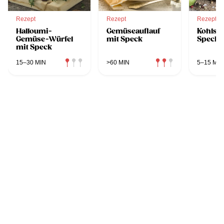
Rezept
Rezept
Rezept
Halloumi-
Gemüseauflauf
Kohlsp
Gemüse-Würfel
mit Speck
Speck
mit Speck
15–30 MIN
>60 MIN
5–15 MIN