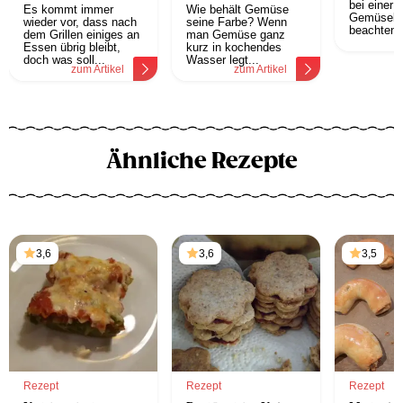
Problem!
bei einer 
Es kommt immer
Wie behält Gemüse
Gemüsekü
wieder vor, dass nach
seine Farbe? Wenn
beachten s
dem Grillen einiges an
man Gemüse ganz
z
Essen übrig bleibt,
kurz in kochendes
doch was soll...
Wasser legt...
zum Artikel
zum Artikel
Ähnliche Rezepte
3,6
3,6
3,5
Rezept
Rezept
Rezept