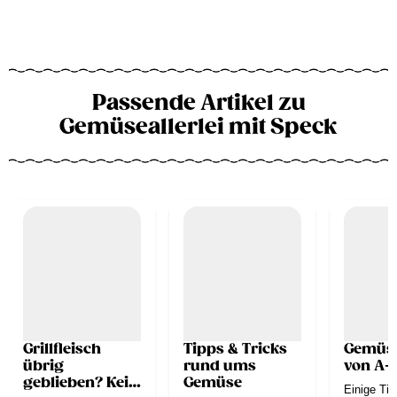
Passende Artikel zu
Gemüseallerlei mit Speck
Grillfleisch
Tipps & Tricks
Gemüs
übrig
rund ums
von A-
geblieben? Kein
Gemüse
Einige Tip