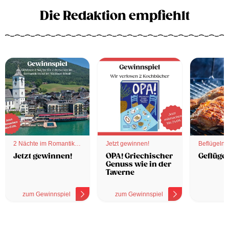
Die Redaktion empfiehlt
2 Nächte im Romantik
Jetzt gewinnen!
Beflügelnd
Hotel
Jetzt gewinnen!
OPA! Griechischer
Geflügel
Genuss wie in der
Taverne
zum Gewinnspiel
zum Gewinnspiel
z