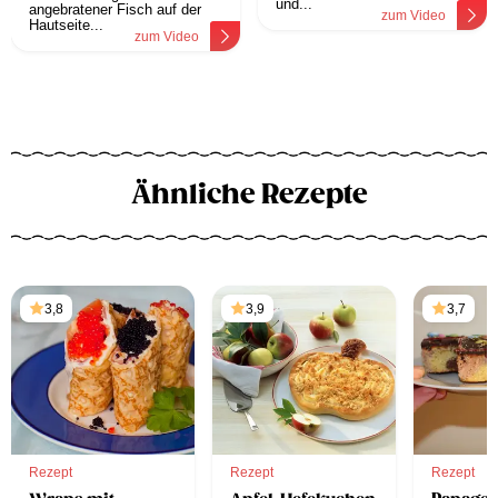
und...
angebratener Fisch auf der
zum Video
Hautseite...
zum Video
Ähnliche Rezepte
3,8
3,9
3,7
Rezept
Rezept
Rezept