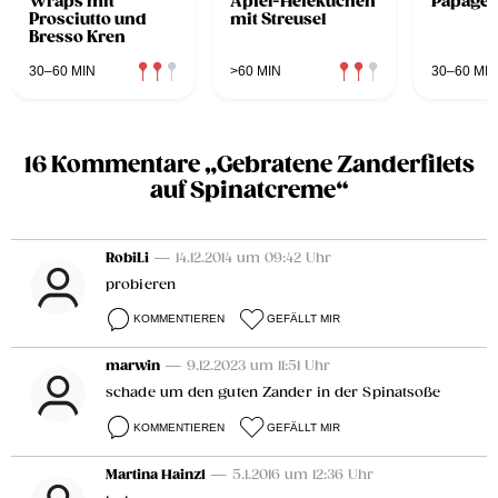
Wraps mit
Apfel-Hefekuchen
Papagei
Prosciutto und
mit Streusel
Bresso Kren
30–60 MIN
>60 MIN
30–60 MIN
16 Kommentare „Gebratene Zanderfilets
auf Spinatcreme“
RobiLi
— 14.12.2014 um 09:42 Uhr
probieren
KOMMENTIEREN
GEFÄLLT MIR
marwin
— 9.12.2023 um 11:51 Uhr
schade um den guten Zander in der Spinatsoße
KOMMENTIEREN
GEFÄLLT MIR
Martina Hainzl
— 5.1.2016 um 12:36 Uhr