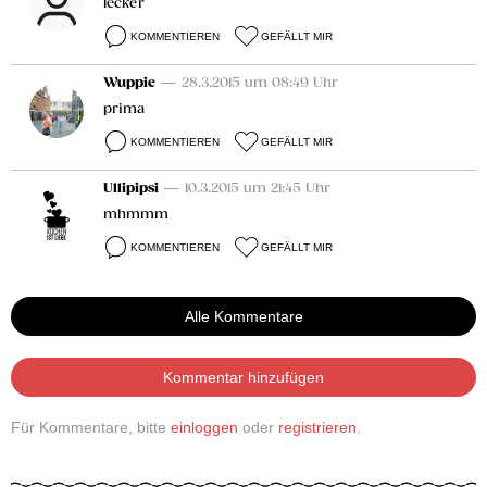
lecker
KOMMENTIEREN
GEFÄLLT MIR
Wuppie
— 28.3.2015 um 08:49 Uhr
prima
KOMMENTIEREN
GEFÄLLT MIR
Ullipipsi
— 10.3.2015 um 21:45 Uhr
mhmmm
KOMMENTIEREN
GEFÄLLT MIR
Alle Kommentare
Kommentar hinzufügen
Für Kommentare, bitte
einloggen
oder
registrieren
.