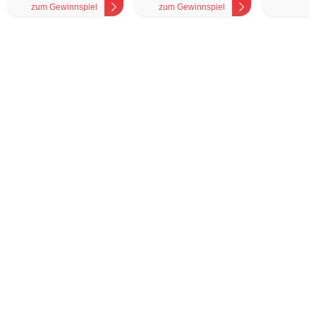
zum Gewinnspiel
zum Gewinnspiel
z