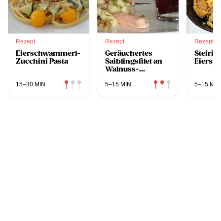
Rezept
Rezept
Rezept
Eierschwammerl-
Geräuchertes
Steiris
Zucchini Pasta
Saiblingsfilet an
Eierspe
Walnuss-
Apfelvinaigrette
und Rotem
15–30 MIN
5–15 MIN
5–15 MIN
Rübensalat