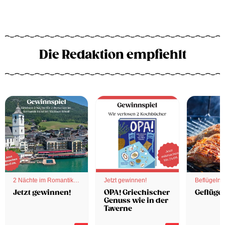
Die Redaktion empfiehlt
2 Nächte im Romantik
Jetzt gewinnen!
Beflügelnd
Hotel
Jetzt gewinnen!
OPA! Griechischer
Geflügel
Genuss wie in der
Taverne