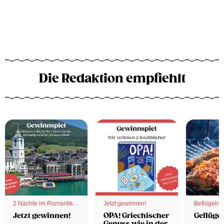
Die Redaktion empfiehlt
2 Nächte im Romantik
Jetzt gewinnen!
Beflügelnd
Hotel
Jetzt gewinnen!
OPA! Griechischer
Geflügel
Genuss wie in der