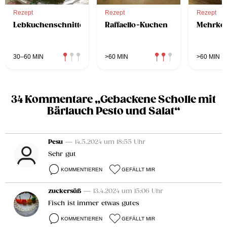
Rezept
Rezept
Rezept
Lebkuchenschnitten
Raffaello-Kuchen
Mehrko
30–60 MIN
>60 MIN
>60 MIN
34 Kommentare „Gebackene Scholle mit
Bärlauch Pesto und Salat“
Pesu
— 14.5.2024 um 18:55 Uhr
Sehr gut
KOMMENTIEREN
GEFÄLLT MIR
zuckersüß
— 13.4.2024 um 15:06 Uhr
Fisch ist immer etwas gutes
KOMMENTIEREN
GEFÄLLT MIR