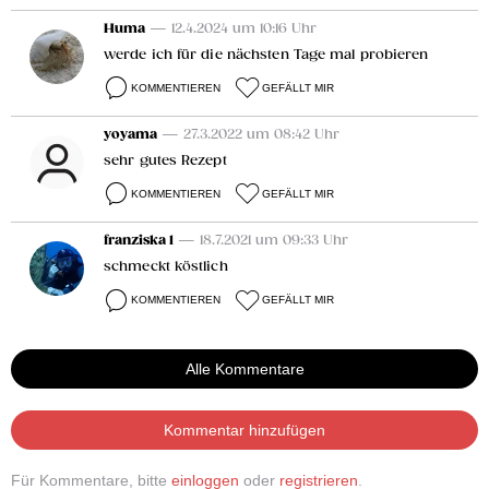
Huma
— 12.4.2024 um 10:16 Uhr
werde ich für die nächsten Tage mal probieren
KOMMENTIEREN
GEFÄLLT MIR
yoyama
— 27.3.2022 um 08:42 Uhr
sehr gutes Rezept
KOMMENTIEREN
GEFÄLLT MIR
franziska 1
— 18.7.2021 um 09:33 Uhr
schmeckt köstlich
KOMMENTIEREN
GEFÄLLT MIR
Alle Kommentare
Kommentar hinzufügen
Für Kommentare, bitte
einloggen
oder
registrieren
.