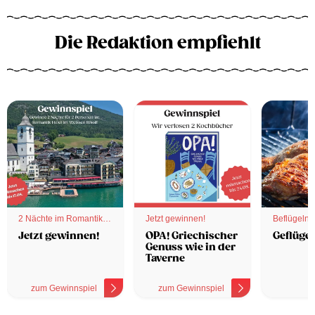
Die Redaktion empfiehlt
2 Nächte im Romantik
Jetzt gewinnen!
Beflügelnd
Hotel
Jetzt gewinnen!
OPA! Griechischer
Geflügel
Genuss wie in der
Taverne
zum Gewinnspiel
zum Gewinnspiel
z