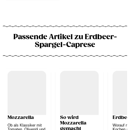
Passende Artikel zu Erdbeer-
Spargel-Caprese
Mozzarella
So wird
Erdbee
Mozzarella
Ob als Klassiker mit
Worauf mu
gemacht
Tomaten, Olivenöl und
Kochen a