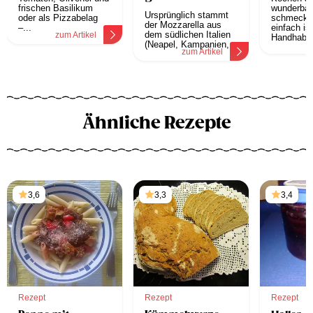
frischen Basilikum
wunderbar
Ursprünglich stammt
oder als Pizzabelag
schmecke
der Mozzarella aus
–...
einfach ist
dem südlichen Italien
zum Artikel
Handhabe.
(Neapel, Kampanien,...
z
zum Artikel
Ähnliche Rezepte
3,6
3,3
3,4
Rezept
Rezept
Rezept