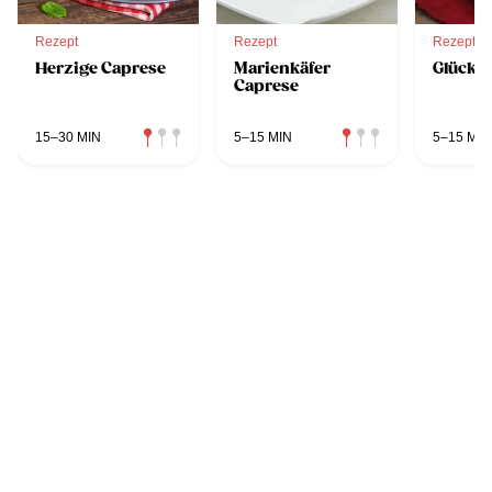
Rezept
Rezept
Rezept
Herzige Caprese
Marienkäfer
Glücksp
Caprese
15–30 MIN
5–15 MIN
5–15 MIN