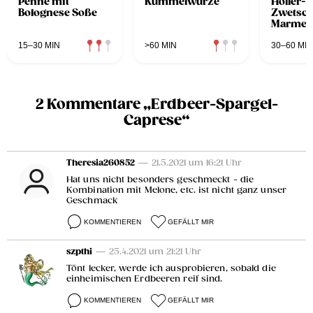
Penne mit
Kümmelwurze
Holler-P
Bolognese Soße
Zwetsc
Marmel
15–30 MIN
>60 MIN
30–60 MIN
2 Kommentare „Erdbeer-Spargel-
Caprese“
Theresia260852
— 21.5.2021 um 16:21 Uhr
Hat uns nicht besonders geschmeckt - die
Kombination mit Melone, etc. ist nicht ganz unser
Geschmack
KOMMENTIEREN
GEFÄLLT MIR
szpthi
— 25.4.2021 um 21:21 Uhr
Tönt lecker, werde ich ausprobieren, sobald die
einheimischen Erdbeeren reif sind.
KOMMENTIEREN
GEFÄLLT MIR