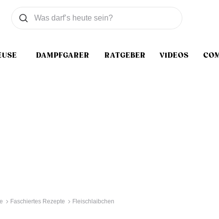
Was wollen Sie suchen
Suchen
EUSE
DAMPFGARER
RATGEBER
VIDEOS
CO
e
Faschiertes Rezepte
Fleischlaibchen