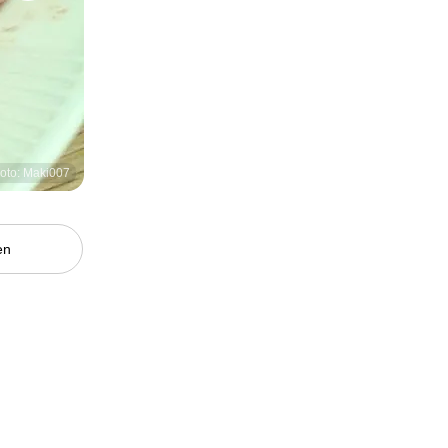
oto: Maki007
en