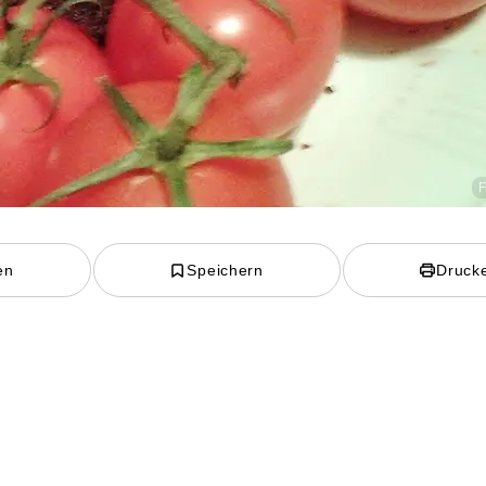
F
en
Speichern
Druck