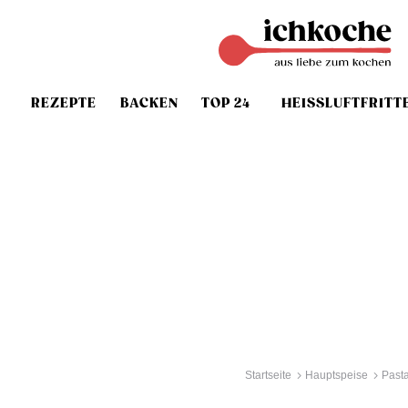
REZEPTE
BACKEN
TOP 24
HEISSLUFTFRITT
Startseite
Hauptspeise
Past