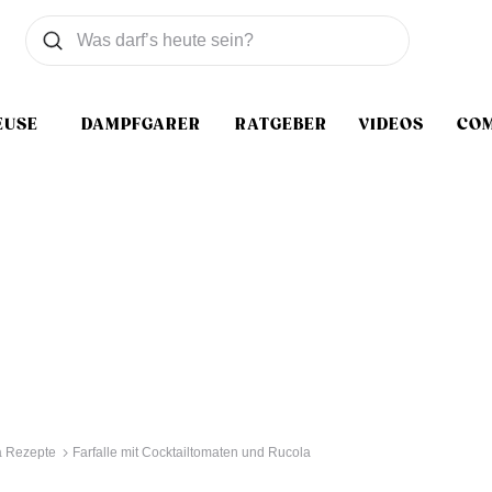
Was wollen Sie suchen
Suchen
EUSE
DAMPFGARER
RATGEBER
VIDEOS
CO
a Rezepte
Farfalle mit Cocktailtomaten und Rucola