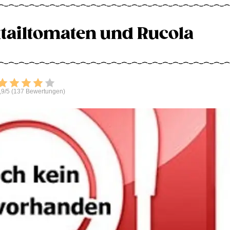
ktailtomaten und Rucola
Bewerten
,9/5 (137 Bewertungen)