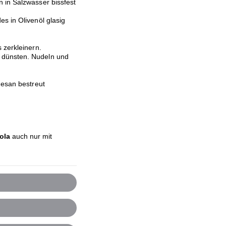
n in Salzwasser bissfest
s in Olivenöl glasig
 zerkleinern.
 dünsten. Nudeln und
mesan bestreut
ola
auch nur mit