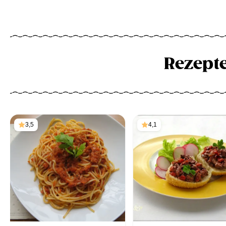
Rezept
3,5
4,1