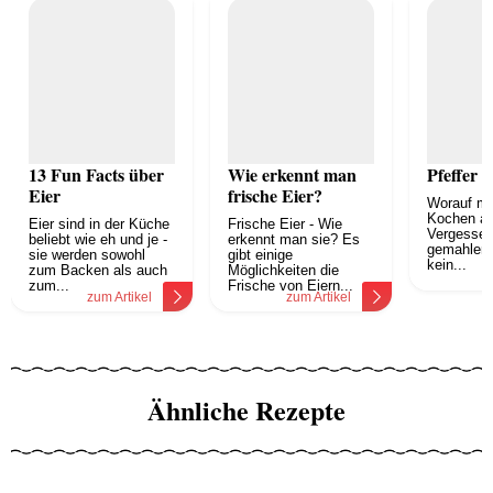
13 Fun Facts über
Wie erkennt man
Pfeffer
Eier
frische Eier?
Worauf mu
Kochen a
Eier sind in der Küche
Frische Eier - Wie
Vergessen 
beliebt wie eh und je -
erkennt man sie? Es
gemahlene
sie werden sowohl
gibt einige
kein...
zum Backen als auch
Möglichkeiten die
z
zum...
Frische von Eiern...
zum Artikel
zum Artikel
Ähnliche Rezepte