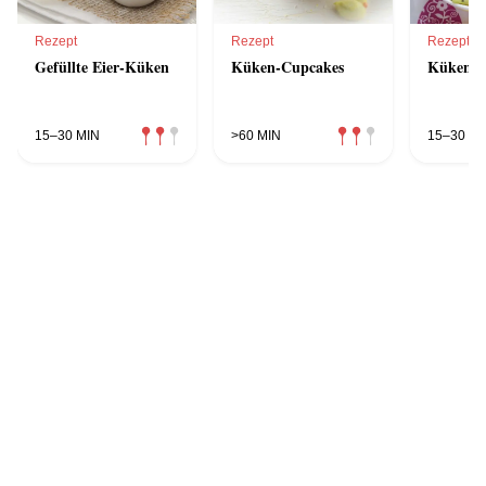
Rezept
Rezept
Rezept
Gefüllte Eier-Küken
Küken-Cupcakes
Küken-P
15–30 MIN
>60 MIN
15–30 MI