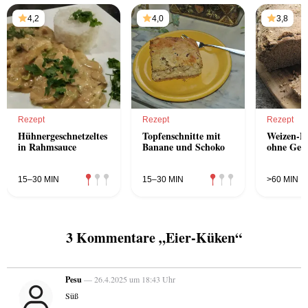
4,2
4,0
3,8
Rezept
Rezept
Rezept
Hühnergeschnetzeltes
Topfenschnitte mit
Weizen-Di
in Rahmsauce
Banane und Schoko
ohne Ge
15–30 MIN
15–30 MIN
>60 MIN
3 Kommentare „Eier-Küken“
Pesu
— 26.4.2025 um 18:43 Uhr
Süß