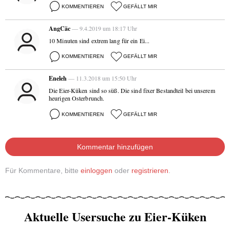
KOMMENTIEREN
GEFÄLLT MIR
AngCäc
— 9.4.2019 um 18:17 Uhr
10 Minuten sind extrem lang für ein Ei...
KOMMENTIEREN
GEFÄLLT MIR
Eneleh
— 11.3.2018 um 15:50 Uhr
Die Eier-Küken sind so süß. Die sind fixer Bestandteil bei unserem
heurigen Osterbrunch.
KOMMENTIEREN
GEFÄLLT MIR
Kommentar hinzufügen
Für Kommentare, bitte
einloggen
oder
registrieren
.
Aktuelle Usersuche zu Eier-Küken