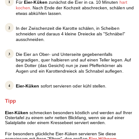
Für
Eier-Küken
zunächst die Eier in ca. 10 Minuten
hart
kochen
. Nach Ende der Kochzeit abschrecken, schälen und
etwas abkühlen lassen.
In der Zwischenzeit die Karotte schälen, in Scheiben
schneiden und daraus 4 kleine Dreiecke als "Schnäbel"
ausschneiden.
Die Eier an Ober- und Unterseite gegebenenfalls
begradigen, quer halbieren und auf einen Teller legen. Auf
den Dotter (das Gesicht) nun je zwei Pfefferkörner als
Augen und ein Karottendreieck als Schnabel auflegen.
Eier-Küken
sofort servieren oder kühl stellen.
Tipp
Eier-Küken
schmecken besonders köstlich und werden auf Ihrer
Ostertafel zu einem sehr netten Blickfang, wenn sie auf einer
Salatplatte oder einem Kressebeet serviert werden.
Für besonders glückliche Eier-Küken servieren Sie diese
gemeinsam mit ihren "Eltern", den großen
Eier-Hühnern
.