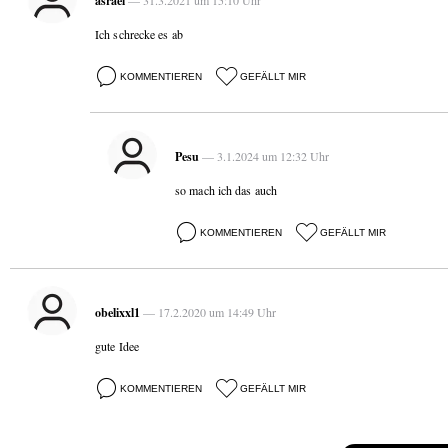
asrael
— 31.3.2021 um 15:10 Uhr
Ich schrecke es ab
KOMMENTIEREN
GEFÄLLT MIR
Pesu
— 3.1.2024 um 12:32 Uhr
so mach ich das auch
KOMMENTIEREN
GEFÄLLT MIR
obelixxl1
— 17.2.2020 um 14:49 Uhr
gute Idee
KOMMENTIEREN
GEFÄLLT MIR