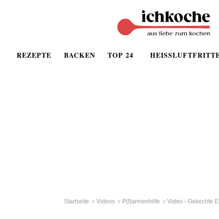
REZEPTE
BACKEN
TOP 24
HEISSLUFTFRITT
Startseite
Videos
P(f)annenhilfe
Video - Gekochte E