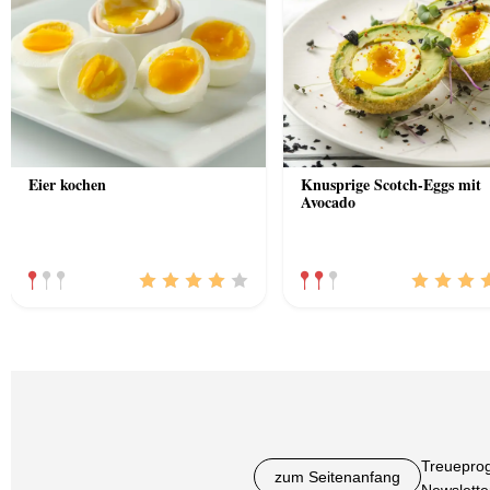
Eier kochen
Knusprige Scotch-Eggs mit
Avocado
Treuepro
zum Seitenanfang