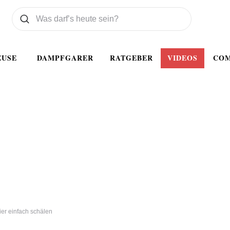
Was wollen Sie suchen
Suchen
EUSE
DAMPFGARER
RATGEBER
VIDEOS
CO
ier einfach schälen