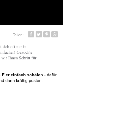
Teilen:
Facebook
Twitter
Pin it
Whatsapp senden
 sich oft nur in
einfacher! Gekochte
 wir Ihnen Schritt für
 Eier einfach schälen
- dafür
d dann kräftig pusten.