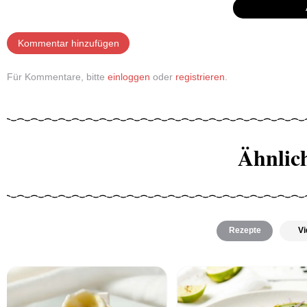
Kommentar hinzufügen
Für Kommentare, bitte
einloggen
oder
registrieren
.
Ähnlic
Rezepte
Vi