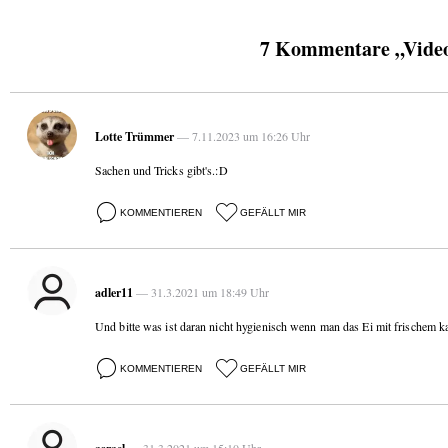
7 Kommentare „Video 
Lotte Trümmer
— 7.11.2023 um 16:26 Uhr
Sachen und Tricks gibt's.:D
KOMMENTIEREN
GEFÄLLT MIR
adler11
— 31.3.2021 um 18:49 Uhr
Und bitte was ist daran nicht hygienisch wenn man das Ei mit frischem k
KOMMENTIEREN
GEFÄLLT MIR