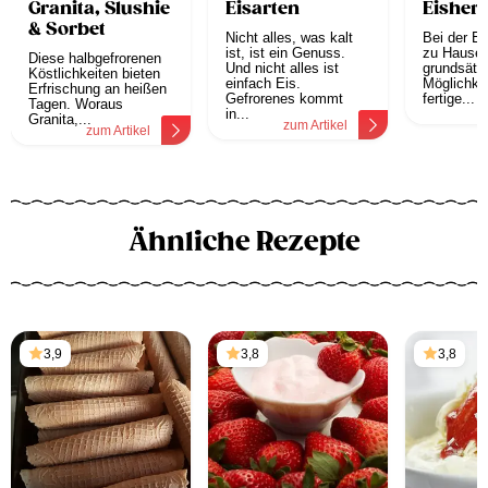
Granita, Slushie
Eisarten
Eishers
& Sorbet
Nicht alles, was kalt
Bei der Ei
ist, ist ein Genuss.
zu Hause 
Diese halbgefrorenen
Und nicht alles ist
grundsätzl
Köstlichkeiten bieten
einfach Eis.
Möglichkei
Erfrischung an heißen
Gefrorenes kommt
fertige...
Tagen. Woraus
z
in...
Granita,...
zum Artikel
zum Artikel
Ähnliche Rezepte
3,9
3,8
3,8