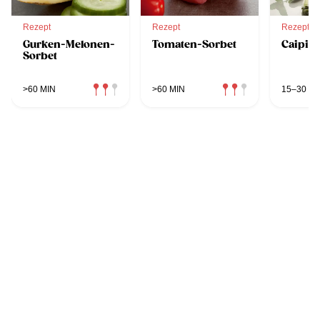
Rezept
Rezept
Rezept
Gurken-Melonen-
Tomaten-Sorbet
Caipir
Sorbet
>60 MIN
>60 MIN
15–30 MI