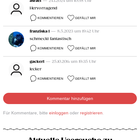
asrael
— 24.1.2024 um 10:58 Uhr
Hervorragend
KOMMENTIEREN
GEFÄLLT MIR
franziska 1
— 8.5.2023 um 19:42 Uhr
schmeckt fantastisch
KOMMENTIEREN
GEFÄLLT MIR
gackerl
— 25.10.2014 um 19:35 Uhr
lecker
KOMMENTIEREN
GEFÄLLT MIR
Kommentar hinzufügen
Für Kommentare, bitte
einloggen
oder
registrieren
.