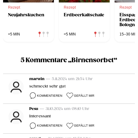
Rezept
Rezept
Rezept
Neujahrskuchen
Erdbeerkaltschale
Eisspagh
Erdbeer
Bologne
<5 MIN
<5 MIN
15–30 MIN
5 Kommentare „Birnensorbet“
marwin
— 5.11.2024 um 21:54 Uhr
schmeckt sehr gut
KOMMENTIEREN
GEFÄLLT MIR
Pesu
— 31.10.2024 um 08:10 Uhr
Interessant
KOMMENTIEREN
GEFÄLLT MIR