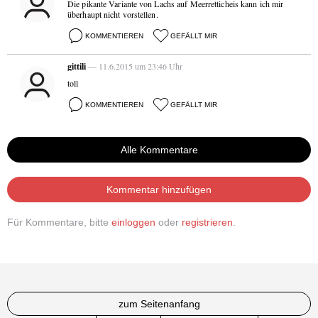
Die pikante Variante von Lachs auf Meerretticheis kann ich mir
überhaupt nicht vorstellen.
KOMMENTIEREN
GEFÄLLT MIR
gittili
— 11.6.2015 um 23:46 Uhr
toll
KOMMENTIEREN
GEFÄLLT MIR
Alle Kommentare
Kommentar hinzufügen
Für Kommentare, bitte
einloggen
oder
registrieren
.
zum Seitenanfang