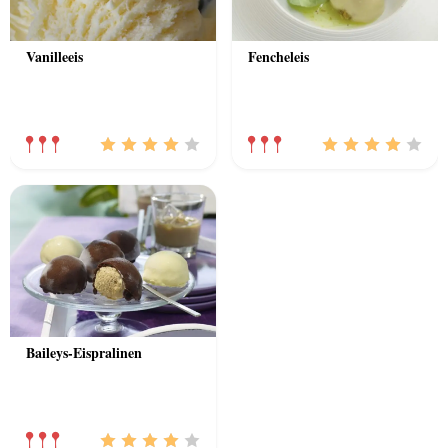
Vanilleeis
Fencheleis
Baileys-Eispralinen