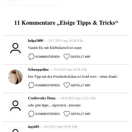
11 Kommentare „Eisige Tipps & Tricks“
helga3400
— 29.7.2015 um 10:36 Uhr
Vanille Eis mit Kürbiskernöl ist super
KOMMENTIEREN
GEFÄLLT MIR
Schnuppeline
— 5.6.2015 um 10:38 Uhr
Der Tipp mit den Fruchtstückchen ist Gold wert - vielen Dank!
KOMMENTIEREN
GEFÄLLT MIR
Csatlovszky Dana
— 18.8.2023 um 11:21 Uhr
sehr gute tipps....ingwereis...kreeneis
KOMMENTIEREN
GEFÄLLT MIR
ingridS
— 8.9.2017 um 19:56 Uhr