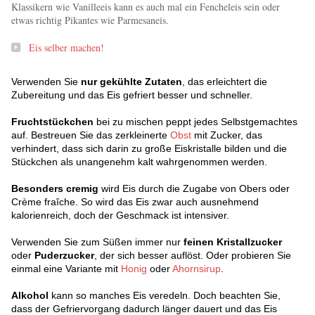
Klassikern wie Vanilleeis kann es auch mal ein Fencheleis sein oder
etwas richtig Pikantes wie Parmesaneis.
Eis selber machen!
Verwenden Sie
nur gekühlte Zutaten
, das erleichtert die
Zubereitung und das Eis gefriert besser und schneller.
Fruchtstückchen
bei zu mischen peppt jedes Selbstgemachtes
auf. Bestreuen Sie das zerkleinerte
Obst
mit Zucker, das
verhindert, dass sich darin zu große Eiskristalle bilden und die
Stückchen als unangenehm kalt wahrgenommen werden.
Besonders cremig
wird Eis durch die Zugabe von Obers oder
Crème fraîche. So wird das Eis zwar auch ausnehmend
kalorienreich, doch der Geschmack ist intensiver.
Verwenden Sie zum Süßen immer nur
feinen Kristallzucker
oder
Puderzucker
, der sich besser auflöst. Oder probieren Sie
einmal eine Variante mit
Honig
oder
Ahornsirup
.
Alkohol
kann so manches Eis veredeln. Doch beachten Sie,
dass der Gefriervorgang dadurch länger dauert und das Eis