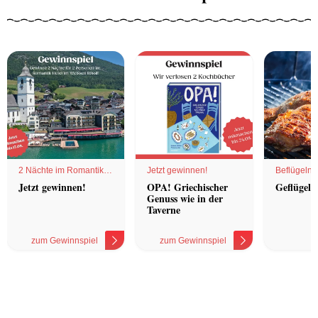
2 Nächte im Romantik
Jetzt gewinnen!
Beflügelnd
Hotel
Jetzt gewinnen!
OPA! Griechischer
Geflügel 
Genuss wie in der
Taverne
zum Gewinnspiel
zum Gewinnspiel
z