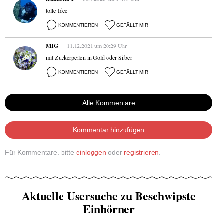
tolle Idee
KOMMENTIEREN
GEFÄLLT MIR
MIG
— 11.12.2021 um 20:29 Uhr
mit Zuckerperlen in Gold oder Silber
KOMMENTIEREN
GEFÄLLT MIR
Alle Kommentare
Kommentar hinzufügen
Für Kommentare, bitte
einloggen
oder
registrieren
.
Aktuelle Usersuche zu Beschwipste
Einhörner