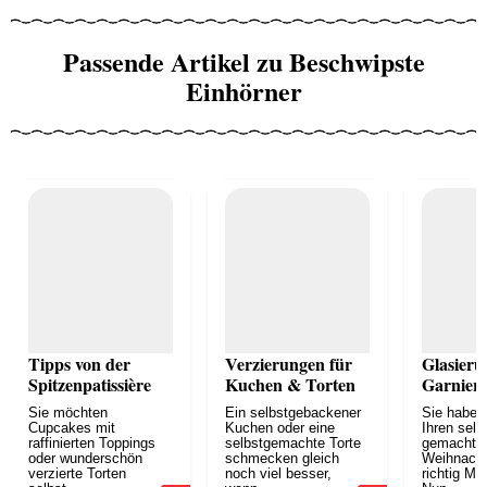
Passende Artikel zu Beschwipste
Einhörner
Tipps von der
Verzierungen für
Glasieru
Spitzenpatissière
Kuchen & Torten
Garnier
Sie möchten
Ein selbstgebackener
Sie haben 
Cupcakes mit
Kuchen oder eine
Ihren selb
raffinierten Toppings
selbstgemachte Torte
gemachte
oder wunderschön
schmecken gleich
Weihnach
verzierte Torten
noch viel besser,
richtig M