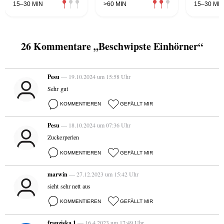
15–30 MIN
>60 MIN
15–30 MIN
26 Kommentare „Beschwipste Einhörner“
Pesu
— 19.10.2024 um 15:58 Uhr
Sehr gut
KOMMENTIEREN
GEFÄLLT MIR
Pesu
— 18.10.2024 um 07:36 Uhr
Zuckerperlen
KOMMENTIEREN
GEFÄLLT MIR
marwin
— 27.12.2023 um 15:42 Uhr
sieht sehr nett aus
KOMMENTIEREN
GEFÄLLT MIR
franziska 1
— 16.4.2023 um 17:49 Uhr