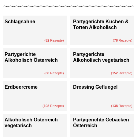
Schlagsahne
Partygerichte Kuchen &
Torten Alkoholisch
(
52
Rezepte)
(
78
Rezepte)
Partygerichte
Partygerichte
Alkoholisch Österreich
Alkoholisch vegetarisch
(
88
Rezepte)
(
152
Rezepte)
Erdbeercreme
Dressing Gefluegel
(
108
Rezepte)
(
138
Rezepte)
Alkoholisch Österreich
Partygerichte Gebacken
vegetarisch
Österreich