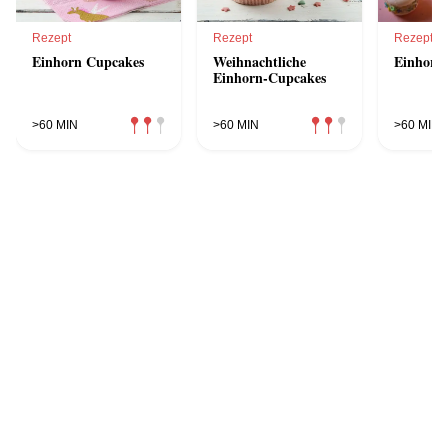
Rezept
Rezept
Rezept
Einhorn Cupcakes
Weihnachtliche
Einhorn
Einhorn-Cupcakes
>60 MIN
>60 MIN
>60 MIN