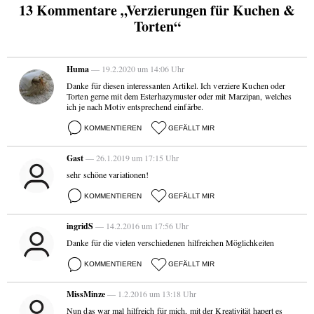
13 Kommentare „Verzierungen für Kuchen &
Torten“
Huma
— 19.2.2020 um 14:06 Uhr
Danke für diesen interessanten Artikel. Ich verziere Kuchen oder
Torten gerne mit dem Esterhazymuster oder mit Marzipan, welches
ich je nach Motiv entsprechend einfärbe.
KOMMENTIEREN
GEFÄLLT MIR
Gast
— 26.1.2019 um 17:15 Uhr
sehr schöne variationen!
KOMMENTIEREN
GEFÄLLT MIR
ingridS
— 14.2.2016 um 17:56 Uhr
Danke für die vielen verschiedenen hilfreichen Möglichkeiten
KOMMENTIEREN
GEFÄLLT MIR
MissMinze
— 1.2.2016 um 13:18 Uhr
Nun das war mal hilfreich für mich, mit der Kreativität hapert es