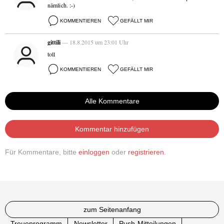
nämlich. :-)
KOMMENTIEREN
GEFÄLLT MIR
gittili
— 18.8.2015 um 23:01 Uhr
toll
KOMMENTIEREN
GEFÄLLT MIR
Alle Kommentare
Kommentar hinzufügen
Für Kommentare, bitte
einloggen
oder
registrieren
.
zum Seitenanfang
Treueprogramm
Newsletter
Push-Mitteilungen