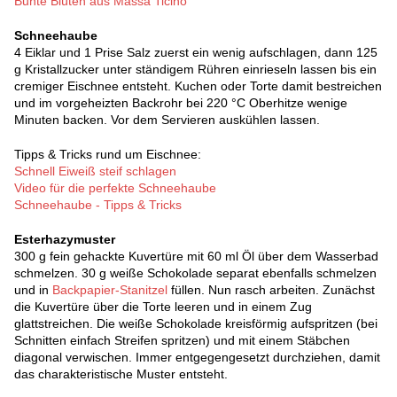
Bunte Blüten aus Massa Ticino
Schneehaube
4 Eiklar und 1 Prise Salz zuerst ein wenig aufschlagen, dann 125
g Kristallzucker unter ständigem Rühren einrieseln lassen bis ein
cremiger Eischnee entsteht. Kuchen oder Torte damit bestreichen
und im vorgeheizten Backrohr bei 220 °C Oberhitze wenige
Minuten backen. Vor dem Servieren auskühlen lassen.
Tipps & Tricks rund um Eischnee:
Schnell Eiweiß steif schlagen
Video für die perfekte Schneehaube
Schneehaube - Tipps & Tricks
Esterhazymuster
300 g fein gehackte Kuvertüre mit 60 ml Öl über dem Wasserbad
schmelzen. 30 g weiße Schokolade separat ebenfalls schmelzen
und in
Backpapier-Stanitzel
füllen. Nun rasch arbeiten. Zunächst
die Kuvertüre über die Torte leeren und in einem Zug
glattstreichen. Die weiße Schokolade kreisförmig aufspritzen (bei
Schnitten einfach Streifen spritzen) und mit einem Stäbchen
diagonal verwischen. Immer entgegengesetzt durchziehen, damit
das charakteristische Muster entsteht.