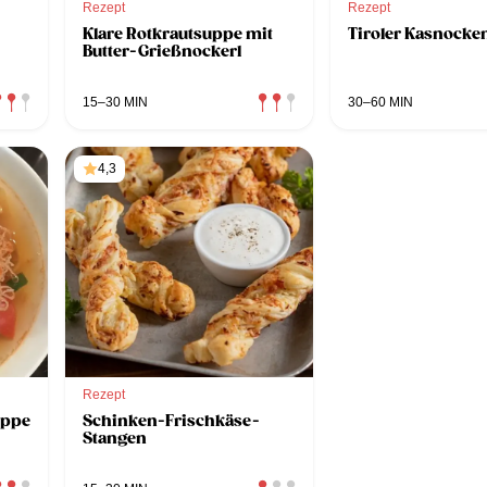
Rezept
Rezept
Klare Rotkrautsuppe mit
Tiroler Kasnocke
Butter-Grießnockerl
15–30 MIN
30–60 MIN
4,3
Rezept
uppe
Schinken-Frischkäse-
Stangen