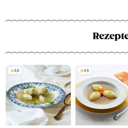
Rezept
3,6
4,5