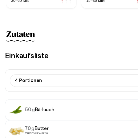
30–60 MIN
15–30 MIN
Zutaten