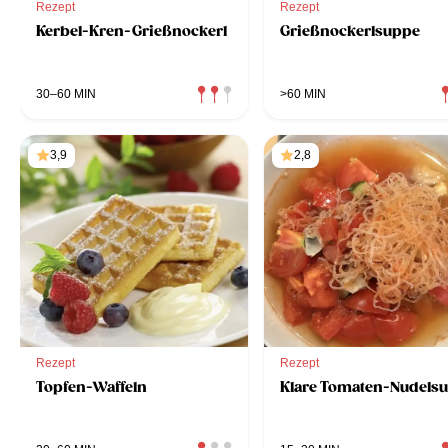
Rezept
Rezept
Kerbel-Kren-Grießnockerl
Grießnockerlsuppe
30–60 MIN
>60 MIN
3,9
2,8
Rezept
Rezept
Topfen-Waffeln
Klare Tomaten-Nudels