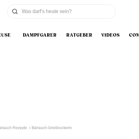
Was wollen Sie suchen
Suchen
EUSE
DAMPFGARER
RATGEBER
VIDEOS
CO
ärlauch Rezepte
Bärlauch-Grießnockerln