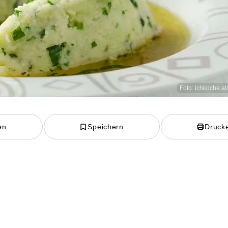
Foto: ichkoche.at
en
Speichern
Druck