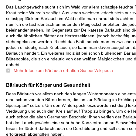
Das Lauchgewächs sucht sich im Wald vor allem schattige feuchte 
Kraut seine Wurzeln schlägt. Aus jenen wachsen jedoch stets nur zw
selbstgepflückten Bärlauch im Wald sollte man darauf stets achten. 
nämlich die fast identisch anmutenden Maiglöckchenblätter, die je
beieinander stehen. Im Gegensatz zur Delikatesse Bärlauch sind di
auch die ähnlichen Blätter der Herbstzeitlosen, jedoch hochgiftig und
stehengelassen werden. Riecht das Blatt, sobald man es zwischen d
jedoch eindeutig nach Knoblauch, so kann man davon ausgehen, da
Bärlauch handelt. Ein weiteres Indiz ist bei schon blühendem Bärlau
Blütendolde, die sich eindeutig von den weißen Maiglöckchen und de
abhebt.
Mehr Infos zum Bärlauch erhalten Sie bei Wikipedia
Bärlauch für Körper und Gesundheit
Dass Bärlauch vor allem nach den langen Wintermonaten eine ents
man schon von den Bären lernen, die ihn zur Stärkung im Frühling al
Speiseplan“ setzen. Um den Winterspeck loszuwerden ist die „Hexe
Verdauung und auch den Kreislauf auf Trapp zu bringen. Um die He
auch schon die alten Germanen Bescheid: Ihnen verlieh der Bärlauc
hat das Lauchgewächs eine sehr hohe Konzentration an Schwefel
Eisen. Er fördert dadurch auch die Durchblutung und soll schon s
erfolgreich abgeholfen haben.