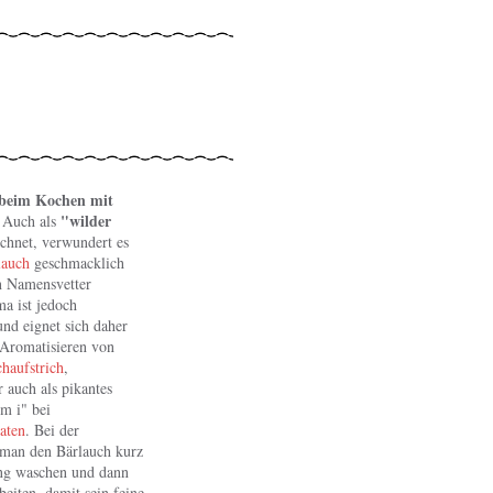
 beim Kochen mit
?
"wilder
Auch als
chnet, verwundert es
lauch
geschmacklich
en Namensvetter
ma ist jedoch
und eignet sich daher
Aromatisieren von
haufstrich
,
 auch als pikantes
m i" bei
aten
. Bei der
 man den Bärlauch kurz
 Steiner - Fotolia.com
ung waschen und dann
beiten, damit sein feine