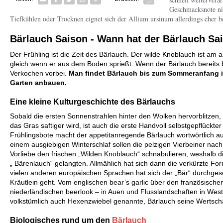
Geschmacksnote ni
Tiefkühlen oder Trocknen eignet sich der Allium ursinum allerdings eher b
Bärlauch Saison
- Wann hat der Bärlauch Sa
Der Frühling ist die Zeit des Bärlauch. Der wilde Knoblauch ist am
gleich wenn er aus dem Boden sprießt. Wenn der Bärlauch bereits b
Verkochen vorbei.
Man findet Bärlauch bis zum Sommeranfang i
Garten anbauen.
Eine kleine Kulturgeschichte des Bärlauchs
Sobald die ersten Sonnenstrahlen hinter den Wolken hervorblitzen
das Gras saftiger wird, ist auch die erste Handvoll selbstgepflückter
Frühlingsbote macht der appetitanregende Bärlauch wortwörtlich 
einem ausgiebigen Winterschlaf sollen die pelzigen Vierbeiner nac
Vorliebe den frischen „Wilden Knoblauch“ schnabulieren, weshalb 
„ Bärenlauch“ gelangten. Allmählich hat sich dann die verkürzte Fo
vielen anderen europäischen Sprachen hat sich der „Bär“ durchges
Kräutlein geht. Vom englischen bear’s garlic über den französischen
niederländischen beerlook – in Auen und Flusslandschaften in West-
volkstümlich auch Hexenzwiebel genannte, Bärlauch seine Wertsch
Biologisches rund um den
Bärlauch