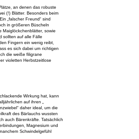
Plätze, an denen das robuste
ei (!) Blätter. Besonders beim
Ein „falscher Freund“ sind
doch in größeren Büscheln
e Maiglöckchenblätter, sowie
 sollten auf alle Fälle
en Fingern ein wenig reibt,
ss es sich dabei um richtigen
ch die weiße filigrane
r violetten Herbstzeitlose
chlackende Wirkung hat, kann
ljährlichen auf ihren „
nzwiebel“ daher ideal, um die
ilkraft des Bärlauchs wussten
h auch Bärenkräfte. Tatsächlich
verbindungen, Magnesium und
o manchem Schwindelgefühl