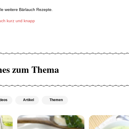
le weitere Bärlauch Rezepte.
auch kurz und knapp
hes zum Thema
deos
Artikel
Themen