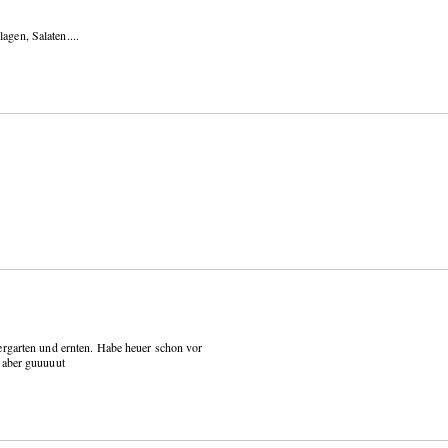
agen, Salaten....
ergarten und ernten. Habe heuer schon vor
 aber guuuuut