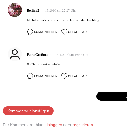
Bettina2
— 1.3.2016 um 22:27 Uhr
Ich liebe Bärlauch, freu mich schon auf den Frühling
KOMMENTIEREN
GEFÄLLT MIR
Petra Großmann
— 3.4.2015 um 19:32 Uhr
Endlich spriest er wieder...
KOMMENTIEREN
GEFÄLLT MIR
Kommentar hinzufügen
Für Kommentare, bitte
einloggen
oder
registrieren
.