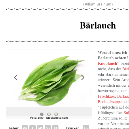
(Allium ursinum)
Bärlauch
Worauf muss ich
Bärlauch achten
Knoblauch
"
bezei
nicht, dass der
Bär
sehr stark an sein
erinnert. Sein Aro
Previous
Next
wesentlich milder 
hervorragend zum 
Frischkäse
,
Bärlauc
Bärlauchsuppe
oder
"Tüpfelchen auf de
frühlingshaften
Sal
Zubereitung sollte
Foto: dirkr - istockphoto.com
Foto: Carmen
vor der Verarbeit
Facebook
Twitter
Whatsapp senden
Pin it
schnell weiterverar
Teilen:
Drucken: