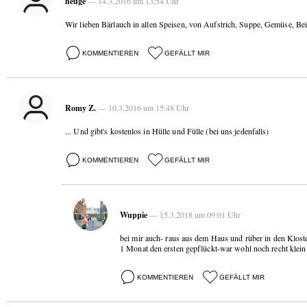
heuge
— 14.3.2016 um 13:54 Uhr
Wir lieben Bärlauch in allen Speisen, von Aufstrich, Suppe, Gemüse, Beil
KOMMENTIEREN
GEFÄLLT MIR
Romy Z.
— 10.3.2016 um 15:48 Uhr
... Und gibt's kostenlos in Hülle und Fülle (bei uns jedenfalls)
KOMMENTIEREN
GEFÄLLT MIR
Wuppie
— 15.3.2018 um 09:01 Uhr
bei mir auch- raus aus dem Haus und rüber in den Klost
1 Monat den ersten gepflückt-war wohl noch recht klein
KOMMENTIEREN
GEFÄLLT MIR