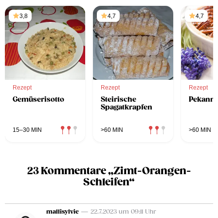
3,8
4,7
4,7
Rezept
Rezept
Rezept
Gemüserisotto
Steirische
Pekannu
Spagatkrapfen
15–30 MIN
>60 MIN
>60 MIN
23 Kommentare „Zimt-Orangen-
Schleifen“
mallisylvie
— 22.7.2023 um 09:11 Uhr