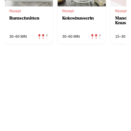
Rezept
Rezept
Rezept
Rumschnitten
Kokosbusserln
Mandel
Knuspe
30–60 MIN
30–60 MIN
15–30 MI