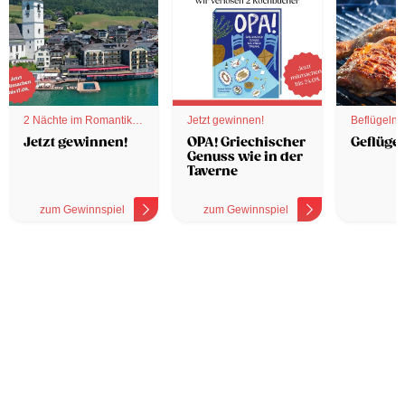
2 Nächte im Romantik
Jetzt gewinnen!
Beflügelnd
Hotel
Jetzt gewinnen!
OPA! Griechischer
Geflügel
Genuss wie in der
Taverne
zum Gewinnspiel
zum Gewinnspiel
z