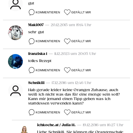
gut
KOMMENTIEREN
GEFÄLLT MIR
Maki007
— 20.12.2015 um 19:14 Uhr
sehr gut
KOMMENTIEREN
GEFÄLLT MIR
franziska 1
— 11.12.2023 um 20:05 Uhr
tolles Rezept
KOMMENTIEREN
GEFÄLLT MIR
Schnikiii
— 17.12.2016 um 12:46 Uhr
Hab gerade leider keine Orangen Zuhause, auch
weiß ich nicht was das für eine menge sein soll?
Kann mir jemand einen Tipp geben was ich
stattdessen verwenden kann?
KOMMENTIEREN
GEFÄLLT MIR
ichkoche.at / Julia H.
— 19.12.2016 um 16:27 Uhr
Liebe Schnikili, Sie können die Orangenschale