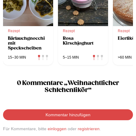
Rezept
Rezept
Rezept
Bärlauchgnocchi
Rosa
Eierlik
mit
Kirschjoghurt
Speckscheiben
15–30 MIN
5–15 MIN
>60 MIN
0 Kommentare „Weihnachtlicher
Schlehenlikör“
Kommentar hinzufügen
Für Kommentare, bitte
einloggen
oder
registrieren
.