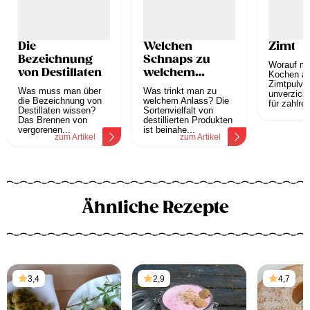
Die
Welchen
Zimt
Bezeichnung
Schnaps zu
Worauf mu
von Destillaten
welchem
Kochen a
Anlass?
Zimtpulver
Was muss man über
Was trinkt man zu
unverzicht
die Bezeichnung von
welchem Anlass? Die
für zahlrei
Destillaten wissen?
Sortenvielfalt von
z
Das Brennen von
destillierten Produkten
vergorenen...
ist beinahe...
zum Artikel
zum Artikel
Ähnliche Rezepte
3,4
2,9
4,7