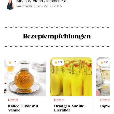
Silvia Wieland / ichkoche.at
veröffentlicht am 22.09.2016
Rezeptempfehlungen
3,7
4,3
4,0
Rezept
Rezept
Rezept
Kaffee-Likör mit
Orangen-Vanille-
Ingwer
Vanille
Eierlikör