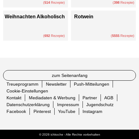
(
514
Rezepte)
(
398
Rezepte)
Weihnachten Alkoholisch
Rotwein
(
692
Rezepte)
(
5555
Rezepte)
zum Seitenanfang
Treueprogramm
Newsletter
Push-Mitteilungen
Cookie-Einstellungen
Kontakt
Mediadaten & Werbung
Partner
AGB
Datenschutzerklärung
Impressum
Jugendschutz
Facebook
Pinterest
YouTube
Instagram
© 2026 ichkoche - Alle Rechte vorbehalten