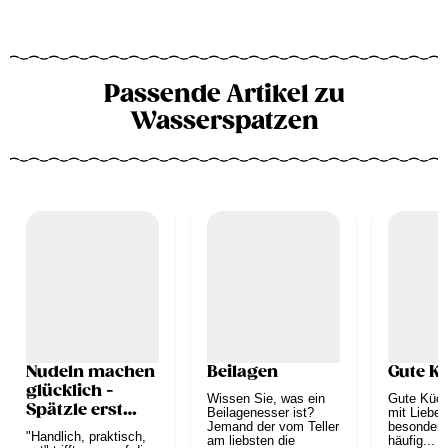
Passende Artikel zu
Wasserspatzen
Nudeln machen
Beilagen
Gute K
glücklich -
Wissen Sie, was ein
Gute Küch
Spätzle erst
Beilagenesser ist?
mit Liebe
recht
Jemand der vom Teller
besonders
"Handlich, praktisch,
am liebsten die
häufig...