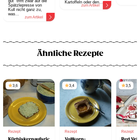
gut" trifft zwar auf die
z
Kartoffeln oder den...
Spätzlepresse von
zum Artikel
Kull nicht ganz zu,
was...
zum Artikel
Ähnliche Rezepte
3,6
3,4
3,5
Rezept
Rezept
Rezept
Kürbiskernaufsrich
Vollkorn-
Red Velv