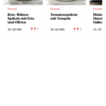
Rezept
Rezept
Rezept
Rote-Rüben-
Tomatenspätzle
Dinkeln
Spätzle mit Feta
mit Vongole
Haseln
und Oliven
Salbei
30–60 MIN
30–60 MIN
15–30 MI