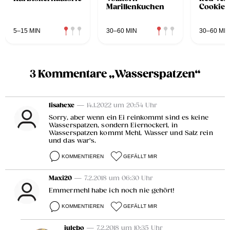
Marillenkuchen
Cookies
5–15 MIN
30–60 MIN
30–60 MIN
3 Kommentare „Wasserspatzen“
lisahexe
— 14.1.2022 um 20:54 Uhr
Sorry, aber wenn ein Ei reinkommt sind es keine
Wasserspatzen, sondern Eiernockerl, in
Wasserspatzen kommt Mehl, Wasser und Salz rein
und das war's.
KOMMENTIEREN
GEFÄLLT MIR
Maxi20
— 7.2.2018 um 06:30 Uhr
Emmermehl habe ich noch nie gehört!
KOMMENTIEREN
GEFÄLLT MIR
julebo
— 7.2.2018 um 10:35 Uhr