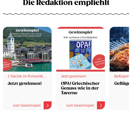
Die Redaktion empfiehlt
2 Nächte im Romantik
Jetzt gewinnen!
Beflügelnd
Hotel
Jetzt gewinnen!
OPA! Griechischer
Geflügel
Genuss wie in der
Taverne
zum Gewinnspiel
zum Gewinnspiel
z