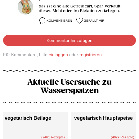
das ist eine alte Getreideart, Spar verkauft
dieses Mehl oder im Bioladen zu kriegen.
KOMMENTIEREN
GEFÄLLT MIR
Kommentar hinzufügen
Für Kommentare, bitte
einloggen
oder
registrieren
.
Aktuelle Usersuche zu
Wasserspatzen
vegetarisch Beilage
vegetarisch Hauptspeise
(
2461
Rezepte)
(
4077
Rezepte)