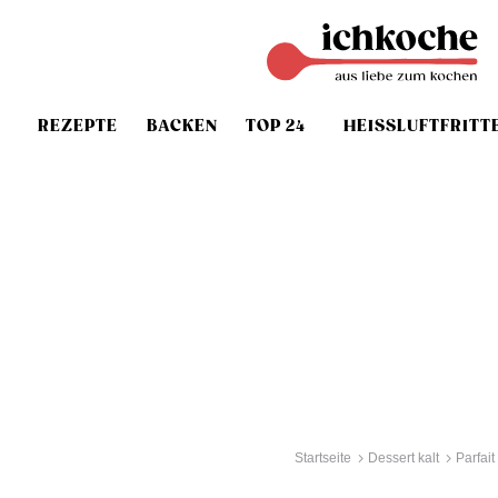
REZEPTE
BACKEN
TOP 24
HEISSLUFTFRITT
Startseite
Dessert kalt
Parfai