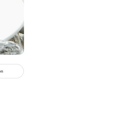
/ Blanka Kefer
en