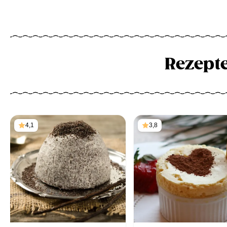
Rezept
4,1
3,8