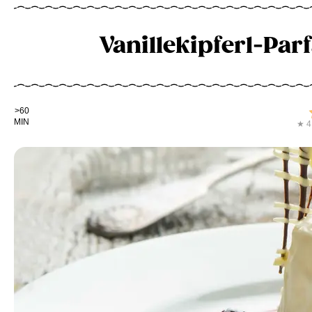
Vanillekipferl-Pa
Kochdauer
>60
MIN
★ 4