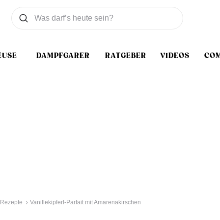
Was wollen Sie suchen
Suchen
EUSE
DAMPFGARER
RATGEBER
VIDEOS
CO
t Rezepte
Vanillekipferl-Parfait mit Amarenakirschen