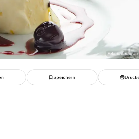
Foto: ichkoche.at 
en
Speichern
Druck