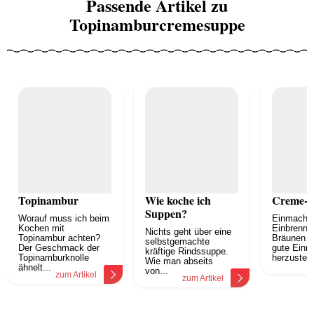
Passende Artikel zu
Topinamburcremesuppe
Topinambur
Wie koche ich
Creme-
Suppen?
Worauf muss ich beim
Einmach- 
Kochen mit
Einbrenns
Nichts geht über eine
Topinambur achten?
Bräunen S
selbstgemachte
Der Geschmack der
gute Ein
kräftige Rindssuppe.
Topinamburknolle
herzustelle
Wie man abseits
z
ähnelt...
von...
zum Artikel
zum Artikel