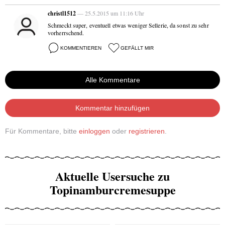
christl1512
— 25.5.2015 um 11:16 Uhr
Schmeckt super, eventuell etwas weniger Sellerie, da sonst zu sehr
vorherrschend.
KOMMENTIEREN
GEFÄLLT MIR
Alle Kommentare
Kommentar hinzufügen
Für Kommentare, bitte
einloggen
oder
registrieren
.
Aktuelle Usersuche zu
Topinamburcremesuppe