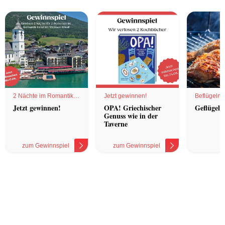
2 Nächte im Romantik
Jetzt gewinnen!
Beflügelnd
Hotel
Jetzt gewinnen!
OPA! Griechischer
Geflügel 
Genuss wie in der
Taverne
zum Gewinnspiel
zum Gewinnspiel
z