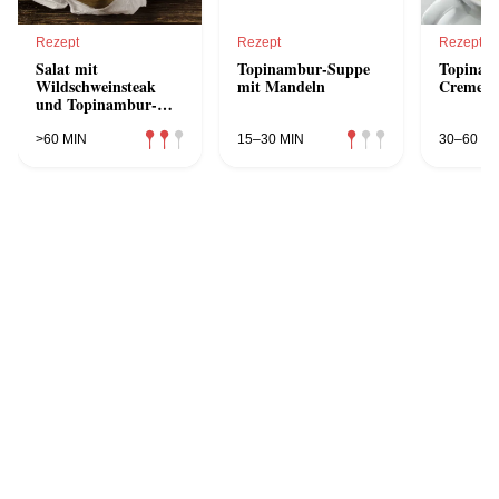
Rezept
Rezept
Rezept
Salat mit
Topinambur-Suppe
Topinam
Wildschweinsteak
mit Mandeln
Cremesu
und Topinambur-
Chips
>60 MIN
15–30 MIN
30–60 MI