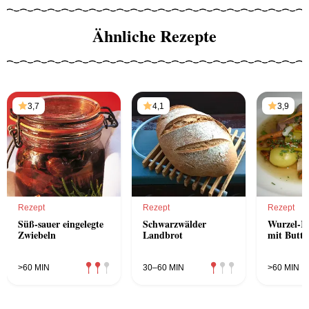
Ähnliche Rezepte
3,7
4,1
3,9
Rezept
Rezept
Rezept
Süß-sauer eingelegte
Schwarzwälder
Wurzel-K
Zwiebeln
Landbrot
mit Butte
>60 MIN
30–60 MIN
>60 MIN