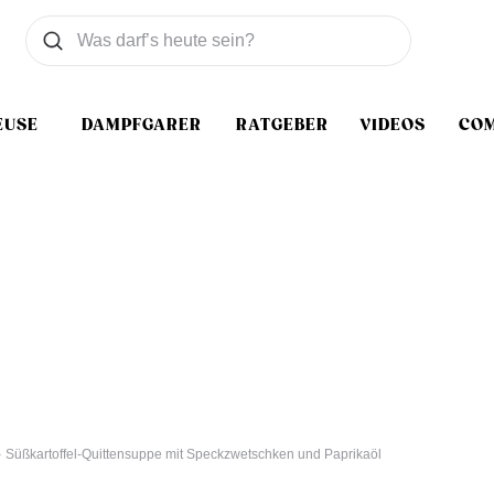
Was wollen Sie suchen
Suchen
EUSE
DAMPFGARER
RATGEBER
VIDEOS
CO
Süßkartoffel-Quittensuppe mit Speckzwetschken und Paprikaöl