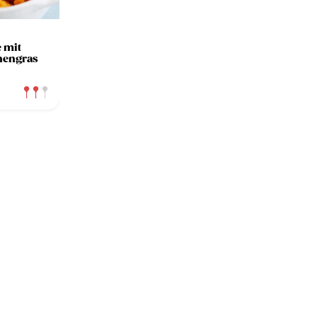
 mit
nengras