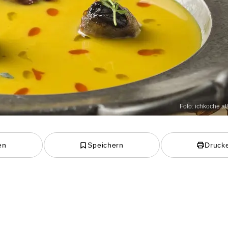
Foto: ichkoche.at
en
Speichern
Druck