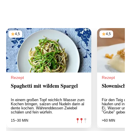
4,5
4,5
Rezept
Rezept
Spaghetti mit wildem Spargel
Slowenische 
In einem großen Topf reichlich Wasser zum
Für den Teig das 
Kochen bringen, salzen und Nudeln darin al
häufen und in di
dente kochen. Währenddessen Zwiebel
Ei, Wasser und S
schälen und fein würfeln.
"Grube" geben u
15–30 MIN
>60 MIN