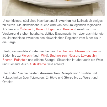
Unser kleines, südliches Nachbarland
Slowenien
hat kulinarisch einiges
zu bieten. Die slowenische Küche wird von den umliegenden regionalen
Küchen aus
Österreich
,
Italien
,
Ungarn
und
Kroatien
beeinflusst. Im
Vordergrund stehen herzhafte, deftige Bauerngerichte - aber auch hier gibt
es Unterschiede zwischen den slowenischen Regionen vom Meer bis in
die Berge.
Häufig verwendete Zutaten reichen von
Fischen und Meeresfrüchten
im
Süden bis zu
Fleisch
(auch
Wild
),
Buchweizen
,
Nüssen
,
Löwenzahn
,
Beeren
,
Erdäpfeln
und wildem Spargel. Slowenien ist aber auch ein Wein-
und Bierland. Auch
Kürbiskernöl
wird erzeugt.
Hier finden Sie die
besten slowenischen Rezepte
von Strudeln und
Palatschinken über Teigwaren, Eintöpfe und Sterze bis zu Wurst und
Omelett.