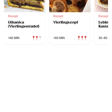
Rezept
Rezept
Rezept
Gibanica
Vierlingszopf
Lebkuc
(Vierlingsstrudel)
Kastani
>60 MIN
>60 MIN
30–60 MI