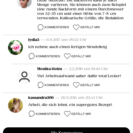
Liebe Suzicute! Die Backform kann je nach
Menge variieren. Sie können auch zum Beispiel
eine runde Backform mit einem Durchmesser
von 32-35 cm und einer Höhe von 7-8 cm
verwenden. Kulinarische Grüße, die Redaktion
KOMMENTIEREN
GEFÄLLT MIR
lydia3
— 6.9.2017 um 09:22 Uhr
ich nehme auch einen fertigen Strudelteig
KOMMENTIEREN
GEFÄLLT MIR
Monika Holm
— 2.2.2016 um 19:46 Uhr
Viel Arbeitsaufwand aaber dafür total Lecker!
KOMMENTIEREN
GEFÄLLT MIR
kassandra306
— 26.9.2014 um 20:43 Uhr
Arbeit, die sich lohnt, ein supergutes Rezept!
KOMMENTIEREN
GEFÄLLT MIR
Alle Kommentare