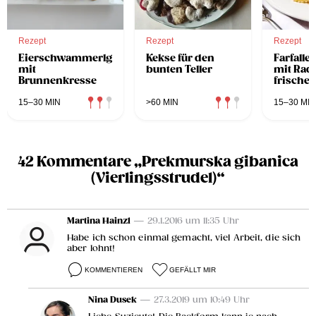
Rezept
Rezept
Rezept
Eierschwammerlgröstl
Kekse für den
Farfalle 
mit
bunten Teller
mit Rad
Brunnenkresse
frische
Balsami
15–30 MIN
>60 MIN
15–30 MIN
42 Kommentare „Prekmurska gibanica
(Vierlingsstrudel)“
Martina Hainzl
— 29.1.2016 um 11:35 Uhr
Habe ich schon einmal gemacht, viel Arbeit, die sich
aber lohnt!
KOMMENTIEREN
GEFÄLLT MIR
Nina Dusek
— 27.3.2019 um 10:49 Uhr