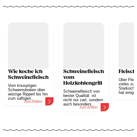
Wie koche ich
Schweinefleisch
Fleisch
Schweinefleisch?
vom
Über Fleis
Holzkohlengrill
vieles zu 
Vom knusprigen
Starkoch 
Schweinsbraten über
Schweinefleisch von
hat einige
würzige Ripperl bis hin
bester Qualität ist
z
zum saftigen...
nicht nur zart, sondern
zum Artikel
auch besonders...
zum Artikel