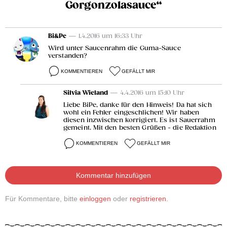
Gorgonzolasauce“
Bi&Pe
— 1.4.2016 um 16:33 Uhr
Wird unter Saucenrahm die Guma-Sauce
verstanden?
KOMMENTIEREN
GEFÄLLT MIR
Silvia Wieland
— 4.4.2016 um 15:10 Uhr
Liebe BiPe, danke für den Hinweis! Da hat sich
wohl ein Fehler eingeschlichen! Wir haben
diesen inzwischen korrigiert. Es ist Sauerrahm
gemeint. Mit den besten Grüßen - die Redaktion
KOMMENTIEREN
GEFÄLLT MIR
Kommentar hinzufügen
Für Kommentare, bitte
einloggen
oder
registrieren
.