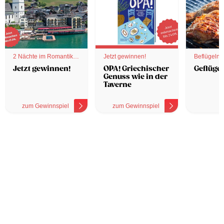
2 Nächte im Romantik
Jetzt gewinnen!
Beflügelnd
Hotel
Jetzt gewinnen!
OPA! Griechischer
Geflügel
Genuss wie in der
Taverne
zum Gewinnspiel
zum Gewinnspiel
z