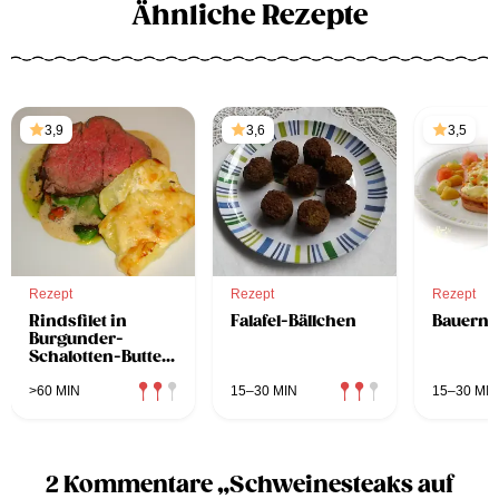
Ähnliche Rezepte
3,9
3,6
3,5
Rezept
Rezept
Rezept
Rindsfilet in
Falafel-Bällchen
Bauerns
Burgunder-
Schalotten-Butter
mit Erdäpfelgratin
>60 MIN
15–30 MIN
15–30 MIN
2 Kommentare „Schweinesteaks auf