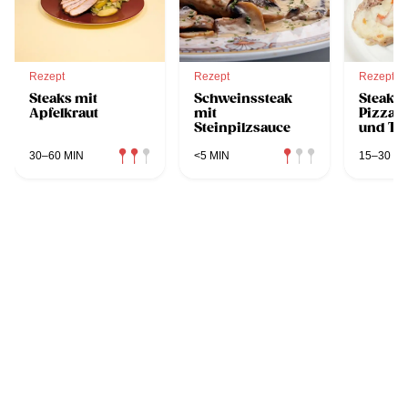
Rezept
Rezept
Rezept
Steaks mit
Schweinssteak
Steaks
Apfelkraut
mit
Pizzast
Steinpilzsauce
und To
30–60 MIN
<5 MIN
15–30 MI