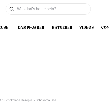
Was wollen Sie suchen
Suchen
EUSE
DAMPFGARER
RATGEBER
VIDEOS
CO
t
Schokolade Rezepte
Schokomousse