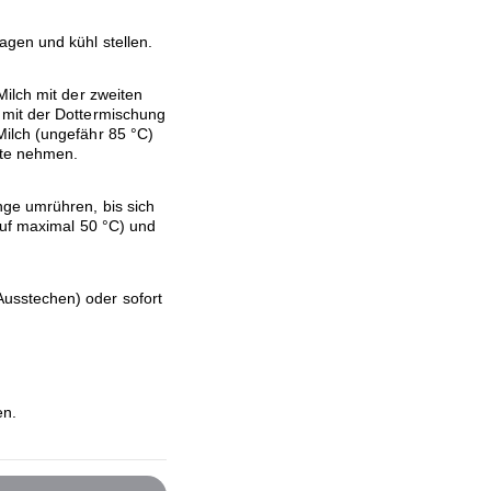
agen und kühl stellen.
ilch mit der zweiten
 mit der Dottermischung
ilch (ungefähr 85 °C)
tte nehmen.
nge umrühren, bis sich
auf maximal 50 °C) und
usstechen) oder sofort
en.