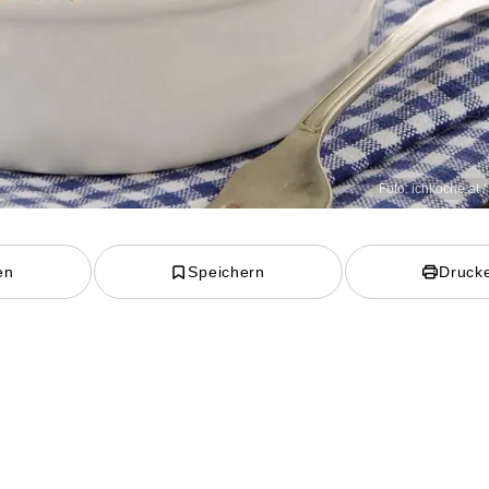
Foto: ichkoche.at 
en
Speichern
Druck