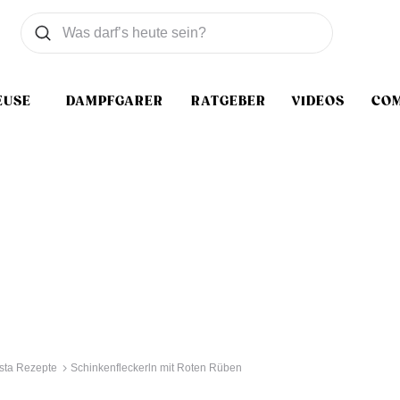
Was wollen Sie suchen
Suchen
EUSE
DAMPFGARER
RATGEBER
VIDEOS
CO
sta Rezepte
Schinkenfleckerln mit Roten Rüben