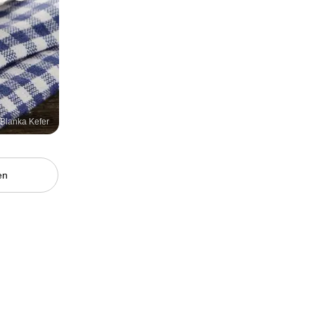
/ Blanka Kefer
en