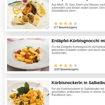
Aus Mehl, Öl, Salz, Eiern und Wasser nac
zubereiten und diesen rasten lassen. Den
Arbeitsfläche dünn...
(77 Bewertungen)
Erdäpfel-Kürbisgnocchi m
Für die Erdäpfel-Kürbisgnocchi mit Kürbi
gekochten Erdäpfel schälen und durch di
ausdünsten...
Video -
(100 Bewertungen)
Kürbisnockerln in Salbeib
Für die Kürbisnockerln in Salbeibutter m
geschälten, entkernten Kürbis in dünne 
Randblech (am...