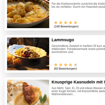
Für die Kürbisnockerln zunächst die Kürb
bis sie zerfallen. Durch ein Haarsieb pass
(168 Bewertungen)
Lammsugo
Geschnittene Zwiebel in heißem Öl kurz
mitdünsten. Paradeisermark sowie pürier
durchrühren und...
(60 Bewertungen)
Knusprige Kasnudeln mit
Aus Mehl, Salz, Ei, Öl und etwas Wasser e
einer Kugel formen, mit Klarsichtfolie ab
Zitrone
Währenddessen...
Beete S