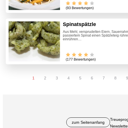
(93 Bewertungen)
Spinatspätzle
Aus Mehl, versprudelten Eiern, Sauerrahm,
passiertem Spinat einen Spätzleteig rühr
einrühren....
(177 Bewertungen)
1
2
3
4
5
6
7
8
Treuepro
zum Seitenanfang
Newslette