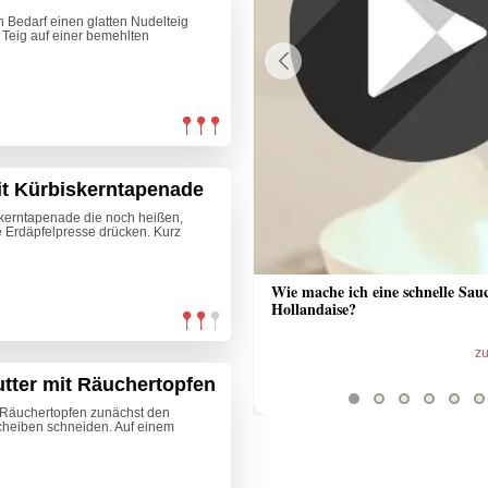
h Bedarf einen glatten Nudelteig
 Teig auf einer bemehlten
Previous
it Kürbiskerntapenade
skerntapenade die noch heißen,
e Erdäpfelpresse drücken. Kurz
 Sauce aus Bratrückstand
Wie mache ich eine schnelle Sau
Hollandaise?
zum Video
z
utter mit Räuchertopfen
it Räuchertopfen zunächst den
Scheiben schneiden. Auf einem