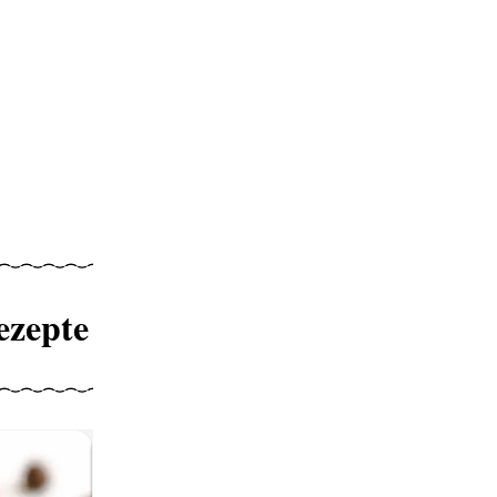
ezepte