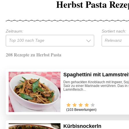
Herbst Pasta Reze
Zeitraum:
Sortiert nach:
Top 100 nach Tage
Relevanz
208 Rezepte zu Herbst Pasta
Spaghettini mit Lammstre
Den gehackten Knoblauch mit Ingwer, Soj
Salz zu einer Marinade verrühren. Das in
Lammfleisch...
(103 Bewertungen)
Kürbisnockerln