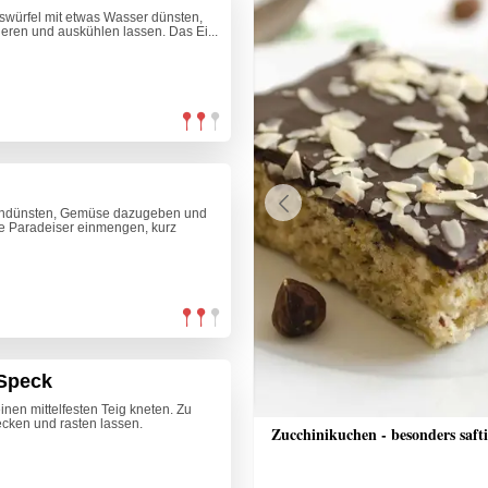
iswürfel mit etwas Wasser dünsten,
ieren und auskühlen lassen. Das Ei...
 andünsten, Gemüse dazugeben und
Previous
te Paradeiser einmengen, kurz
 Speck
inen mittelfesten Teig kneten. Zu
decken und rasten lassen.
nrisotto mit Räucherlachs, Rote
Zucchinikuchen - besonders saft
alsa und Crème fraîche