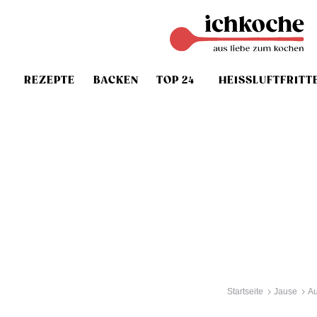
REZEPTE
BACKEN
TOP 24
HEISSLUFTFRITT
Startseite
Jause
Au