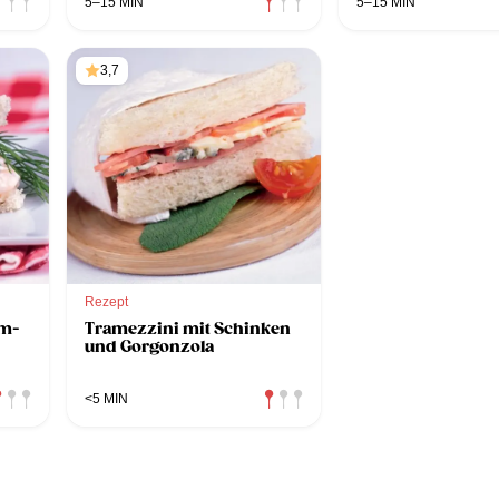
5–15 MIN
5–15 MIN
3,7
Rezept
hm-
Tramezzini mit Schinken
und Gorgonzola
<5 MIN