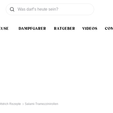
Was wollen Sie suchen
Suchen
EUSE
DAMPFGARER
RATGEBER
VIDEOS
CO
fstrich Rezepte
Salami-Tramezzinirollen