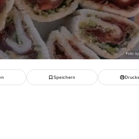
Foto: k
en
Speichern
Druck