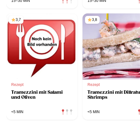
15–30 MIN
15–30 MIN
3,7
3,8
Rezept
Rezept
Tramezzini mit Salami
Tramezzini mit Dillra
und Oliven
Shrimps
<5 MIN
<5 MIN