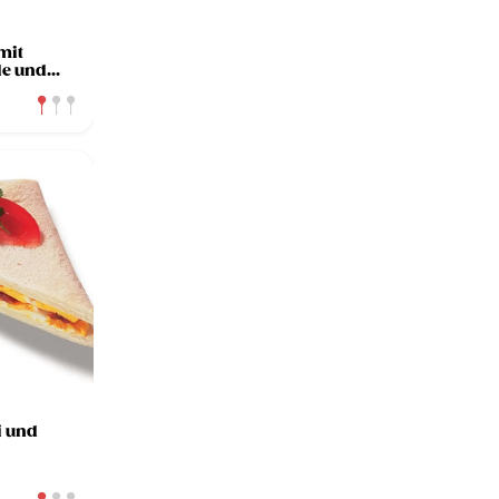
mit
de und
i und