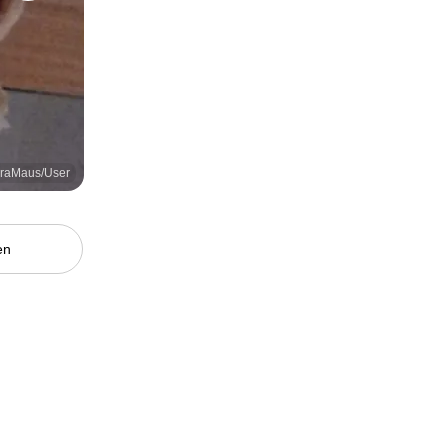
yraMaus/User
en