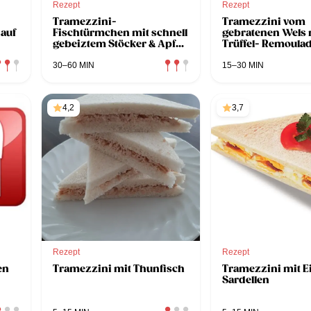
Rezept
Rezept
Tramezzini-
Tramezzini vom
auf
Fischtürmchen mit schnell
gebratenen Wels 
gebeiztem Stöcker & Apfel
Trüffel- Remoula
Joghurt Sauce
Kopfsalat
30–60 MIN
15–30 MIN
4,2
3,7
Rezept
Rezept
en
Tramezzini mit Thunfisch
Tramezzini mit E
Sardellen