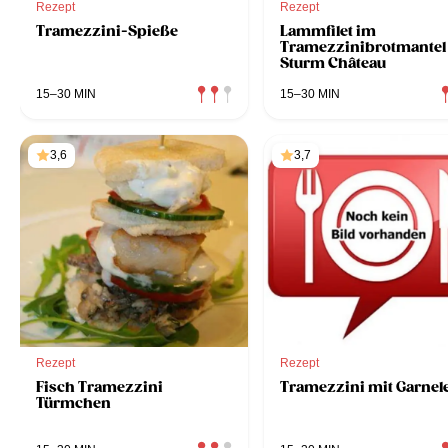
Rezept
Rezept
Tramezzini-Spieße
Lammfilet im
Tramezzinibrotmantel 
Sturm Château
15–30 MIN
15–30 MIN
3,6
3,7
Rezept
Rezept
Fisch Tramezzini
Tramezzini mit Garnel
Türmchen