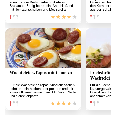
zunächst die Brotscheiben mit etwas
Oliven fein hack
Balsamico Essig beträufeln. Anschließend
den Kern entfern
mit Tomatenscheiben und Mozzarella
aus der Schale l
Wachteleier-Tapas mit Chorizo
Lachsbrötch
Wachtelei
Für die Wachteleier-Tapas Knoblauchzehen
Für die Lachsbrö
schälen, fein hacken oder pressen und mit
Kräutergervais m
etwas Olivenöl vermischen. Mit Salz, Pfeffer
Oberskren glatt r
und Sardellenpaste
abschmecken. D