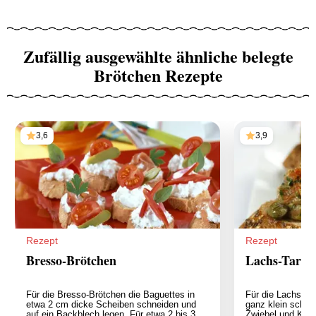
Zufällig ausgewählte ähnliche belegte
Brötchen Rezepte
3,6
3,9
Rezept
Rezept
Bresso-Brötchen
Lachs-Tarta
Für die Bresso-Brötchen die Baguettes in
Für die Lachs-Ta
etwa 2 cm dicke Scheiben schneiden und
ganz klein schnei
auf ein Backblech legen. Für etwa 2 bis 3
Zwiebel und Kape