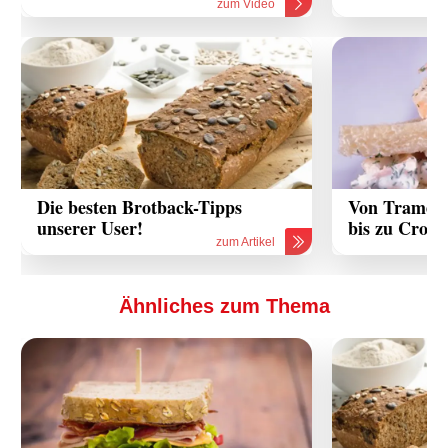
zum Video
Die besten Brotback-Tipps
Von Tramezz
unserer User!
bis zu Crosti
zum Artikel
Ähnliches zum Thema