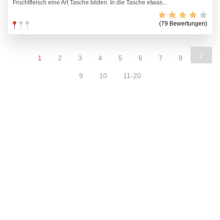
Fruchtfleisch eine Art Tasche bilden. In die Tasche etwas...
(79 Bewertungen)
1
2
3
4
5
6
7
8
9
10
11-20