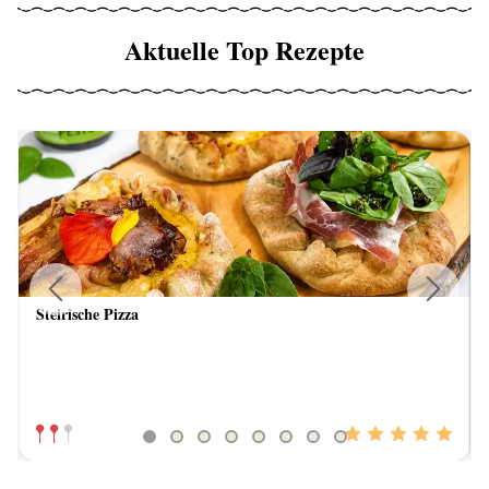
Aktuelle Top Rezepte
Steirische Pizza
Previous
Next