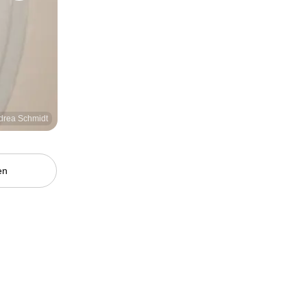
ndrea Schmidt
en