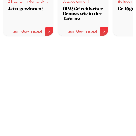
2 Nächte im Romantik
Jetzt gewinnen!
Beflügelnd
Hotel
Jetzt gewinnen!
OPA! Griechischer
Geflügel
Genuss wie in der
Taverne
zum Gewinnspiel
zum Gewinnspiel
z