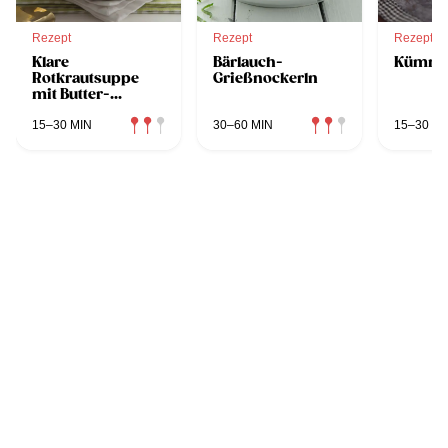
Rezept
Rezept
Rezept
Klare
Bärlauch-
Kümme
Rotkrautsuppe
Grießnockerln
mit Butter-
Grießnockerl
15–30 MIN
30–60 MIN
15–30 MI