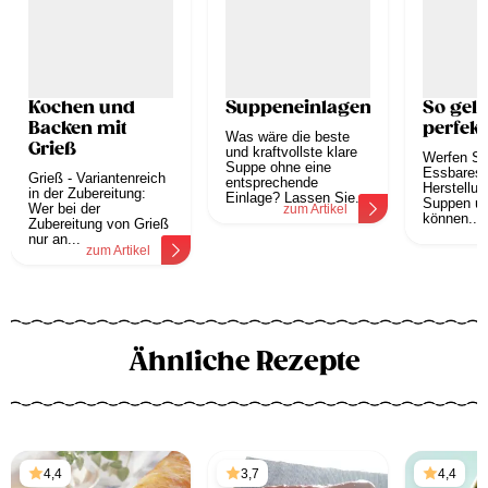
Kochen und
Suppeneinlagen
So geli
Backen mit
perfek
Was wäre die beste
Grieß
und kraftvollste klare
Werfen Si
Suppe ohne eine
Essbares 
Grieß - Variantenreich
entsprechende
Herstellun
in der Zubereitung:
Einlage? Lassen Sie...
Suppen u
Wer bei der
zum Artikel
können...
Zubereitung von Grieß
z
nur an...
zum Artikel
Ähnliche Rezepte
4,4
3,7
4,4