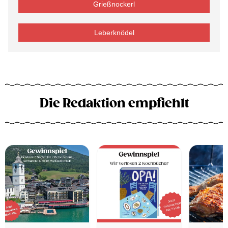
Grießnockerl
Leberknödel
Die Redaktion empfiehlt