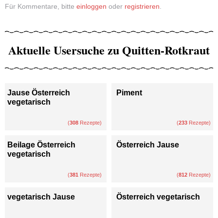
Für Kommentare, bitte
einloggen
oder
registrieren
.
Aktuelle Usersuche zu Quitten-Rotkraut
Jause Österreich
Piment
vegetarisch
(
308
Rezepte)
(
233
Rezepte)
Beilage Österreich
Österreich Jause
vegetarisch
(
381
Rezepte)
(
812
Rezepte)
vegetarisch Jause
Österreich vegetarisch