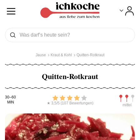
Toggle
Toggle
Was wollen Sie suchen
Suchen
Jause
Kraut & Kohl
Quitten-Rotkraut
Quitten-Rotkraut
Kochdauer
Bewerten
Schwierig
30–60
MIN
★ 3,5/5 (107 Bewertungen)
mittel