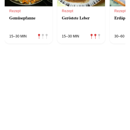
Rezept
Rezept
Rezept
Gemüsepfanne
Geröstete Leber
Erdäpfel
15–30 MIN
15–30 MIN
30–60 MI