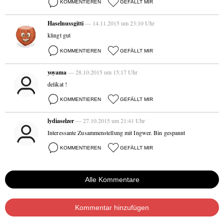
KOMMENTIEREN
GEFÄLLT MIR
Haselnussgitti
— 14.11.2015 um 23:10 Uhr
klingt gut
KOMMENTIEREN
GEFÄLLT MIR
yoyama
— 28.10.2015 um 15:17 Uhr
delikat !
KOMMENTIEREN
GEFÄLLT MIR
lydiaselzer
— 27.10.2015 um 21:41 Uhr
Interessante Zusammenstellung mit Ingwer. Bin gespannt
KOMMENTIEREN
GEFÄLLT MIR
Alle Kommentare
Kommentar hinzufügen