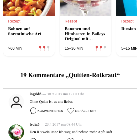
Rezept
Rezept
Rezept
Bohnen auf
Bananen und
Russian B
florentinische Art
Himbeeren in Baileys
Original mit
Schokoladeneis und
Apfelsinen
>60 MIN
15–30 MIN
5–15 MIN
19 Kommentare „Quitten-Rotkraut“
ingridS
— 30.9.2017 um 17:08 Uhr
Ohne Quitte ist es uns lieber.
KOMMENTIEREN
GEFÄLLT MIR
lydia3
— 23.4.2017 um 08:44 Uhr
Den Rotwein lasse ich weg und nehme mehr Apfelsaft