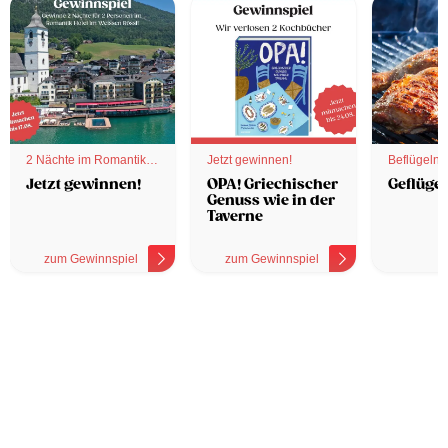
2 Nächte im Romantik
Jetzt gewinnen!
Beflügelnd
Hotel
Jetzt gewinnen!
OPA! Griechischer
Geflügel
Genuss wie in der
Taverne
zum Gewinnspiel
zum Gewinnspiel
z