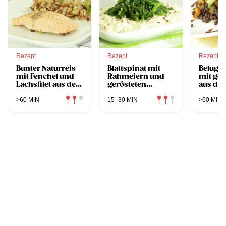
Rezept
Rezept
Rezept
Bunter Naturreis
Blattspinat mit
Belugal
mit Fenchel und
Rahmeiern und
mit ge
Lachsfilet aus dem
gerösteten
aus de
Dampfgarer
Hanfsamen aus
Dampfg
dem Dampfgarer
>60 MIN
15–30 MIN
>60 MIN