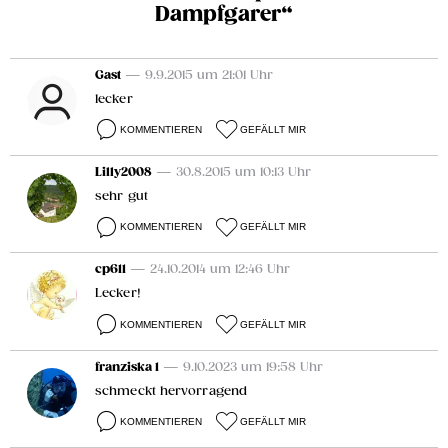
Dampfgarer“
Gast
— 9.9.2015 um 21:01 Uhr
lecker
KOMMENTIEREN
GEFÄLLT MIR
Lilly2008
— 30.8.2015 um 10:13 Uhr
sehr gut
KOMMENTIEREN
GEFÄLLT MIR
cp611
— 24.10.2014 um 12:46 Uhr
Lecker!
KOMMENTIEREN
GEFÄLLT MIR
franziska 1
— 9.10.2023 um 19:58 Uhr
schmeckt hervorragend
KOMMENTIEREN
GEFÄLLT MIR