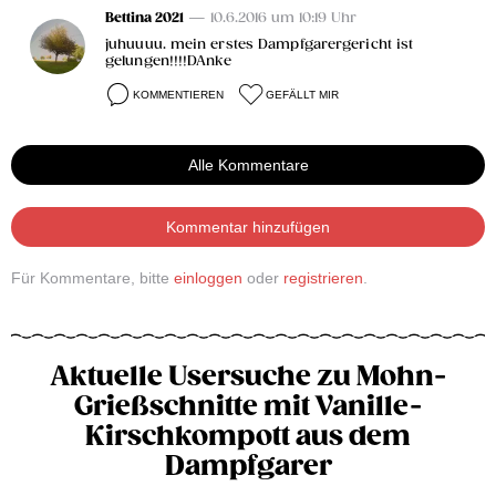
Bettina 2021
— 10.6.2016 um 10:19 Uhr
juhuuuu. mein erstes Dampfgarergericht ist
gelungen!!!!DAnke
KOMMENTIEREN
GEFÄLLT MIR
Alle Kommentare
Kommentar hinzufügen
Für Kommentare, bitte
einloggen
oder
registrieren
.
Aktuelle Usersuche zu Mohn-
Grießschnitte mit Vanille-
Kirschkompott aus dem
Dampfgarer