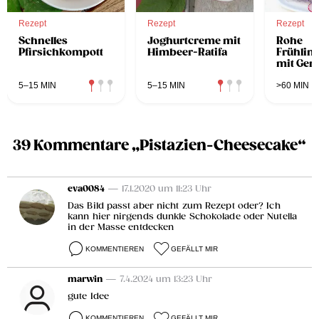
Rezept
Rezept
Rezept
Schnelles
Joghurtcreme mit
Rohe
Pfirsichkompott
Himbeer-Ratifa
Frühling
mit Gem
Essblüt
5–15 MIN
5–15 MIN
>60 MIN
39 Kommentare „Pistazien-Cheesecake“
eva0084
— 17.1.2020 um 11:23 Uhr
Das Bild passt aber nicht zum Rezept oder? Ich
kann hier nirgends dunkle Schokolade oder Nutella
in der Masse entdecken
KOMMENTIEREN
GEFÄLLT MIR
marwin
— 7.4.2024 um 13:23 Uhr
gute Idee
KOMMENTIEREN
GEFÄLLT MIR