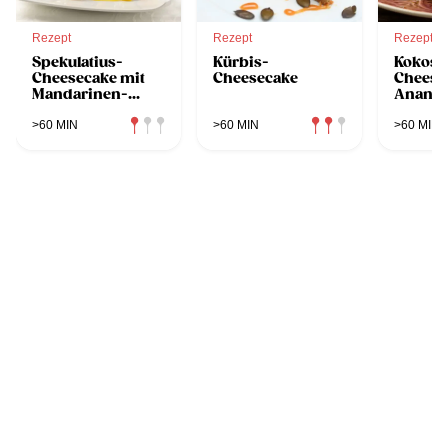
Rezept
Rezept
Rezept
Spekulatius-
Kürbis-
Kokosn
Cheesecake mit
Cheesecake
Cheese
Mandarinen-
Ananas
Chili-Kompott
Korian
>60 MIN
>60 MIN
>60 MIN