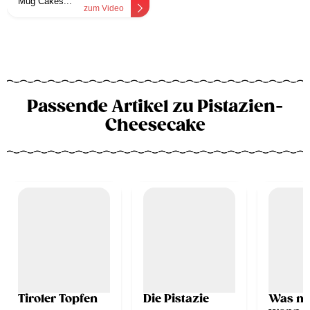
Mug Cakes...
zum Video
Passende Artikel zu Pistazien-
Cheesecake
Tiroler Topfen
Die Pistazie
Was ma