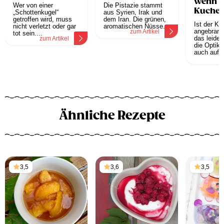
wenn d
Wer von einer
Die Pistazie stammt
Kuche
„Schottenkugel“
aus Syrien, Irak und
getroffen wird, muss
dem Iran. Die grünen,
angebr
Ist der K
nicht verletzt oder gar
aromatischen Nüsse...
angebrannt
zum Artikel
tot sein....
das leider
zum Artikel
die Optik,
auch auf d
z
Ähnliche Rezepte
3,5
3,6
3,5