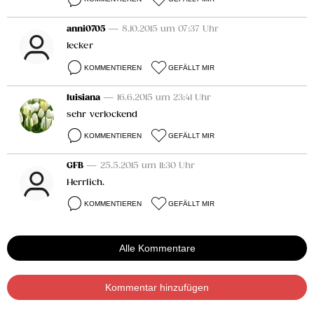
anni0705
— 8.10.2015 um 07:37 Uhr
lecker
KOMMENTIEREN
GEFÄLLT MIR
luisiana
— 16.6.2015 um 23:41 Uhr
sehr verlockend
KOMMENTIEREN
GEFÄLLT MIR
GFB
— 25.5.2015 um 11:30 Uhr
Herrlich.
KOMMENTIEREN
GEFÄLLT MIR
Alle Kommentare
Kommentar hinzufügen