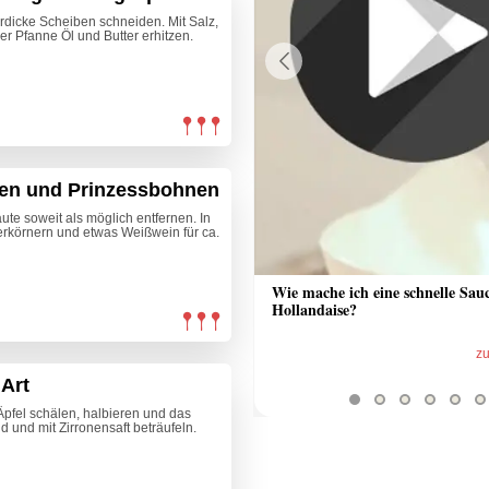
rdicke Scheiben schneiden. Mit Salz,
er Pfanne Öl und Butter erhitzen.
Previous
hen und Prinzessbohnen
te soweit als möglich entfernen. In
erkörnern und etwas Weißwein für ca.
 Sauce aus Bratrückstand
Wie mache ich eine schnelle Sau
Hollandaise?
zum Video
z
 Art
 Äpfel schälen, halbieren und das
 und mit Zirronensaft beträufeln.