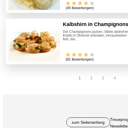
(45 Bewertungen)
Kalbshirn in Champignon
Die Champignons putzen, Stiele abdrehen 
Köpfe in Olivenöl anbraten, herausheben 
fein, die...
(81 Bewertungen)
1
2
3
4
Treuepro
zum Seitenanfang
Newslette