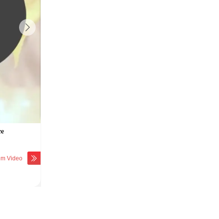
Next
ce
Video - Gefülltes Brathuhn
Die Krone - Einfach Servietten falten
Video - Zwiebel richtig schneiden
Video - Griller: Vor- & Nachteile
um Video
zum Video
zum Video
zum Video
zum Video