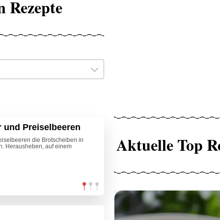
n Rezepte
r und Preiselbeeren
Aktuelle Top R
eiselbeeren die Brotscheiben in
en. Herausheben, auf einem