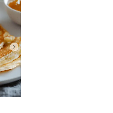
Next
Rindsuppe
Steirische Pizza
Zucchinikuchen - besonders saftig
Bananenschnitten
Klassischer Erdäpfelsalat nach Wiener Art
Zitronenrisotto mit Räucherlachs, Rote
(zum Wiener Schnitzel)
Beete Salsa und Crème fraîche