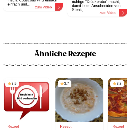
Fisch. Couscous wird einfach
richtige "Drückprobe" macht,
einfach und...
damit beim Anschneiden von
zum Video
Steak,...
zum Video
Ähnliche Rezepte
3,9
3,7
3,8
Rezept
Rezept
Rezept