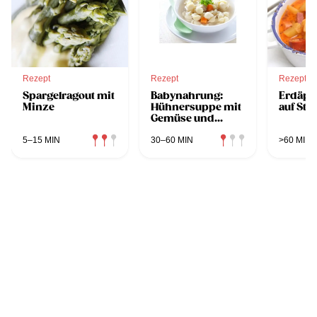
Rezept
Rezept
Rezept
Spargelragout mit
Babynahrung:
Erdäpf
Minze
Hühnersuppe mit
auf Ste
Gemüse und
Nudeln
5–15 MIN
30–60 MIN
>60 MIN