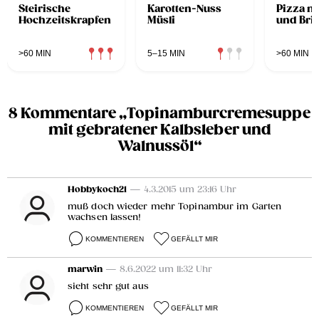
Steirische
Karotten-Nuss
Pizza mi
Hochzeitskrapfen
Müsli
und Bri
>60 MIN
5–15 MIN
>60 MIN
8 Kommentare „Topinamburcremesuppe
mit gebratener Kalbsleber und
Walnussöl“
Hobbykoch21
— 4.3.2015 um 23:16 Uhr
muß doch wieder mehr Topinambur im Garten
wachsen lassen!
KOMMENTIEREN
GEFÄLLT MIR
marwin
— 8.6.2022 um 11:32 Uhr
sieht sehr gut aus
KOMMENTIEREN
GEFÄLLT MIR