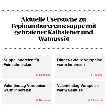
Aktuelle Usersuche zu
Topinamburcremesuppe mit
gebratener Kalbsleber und
Walnussöl
Suppe Innereien für
Dinner-a-deux Vorspeise
Feinschmecker
warm Innereien
(
4
Rezepte)
(
8
Rezepte)
Valentinstag Vorspeise
Valentinstag Vorspeise
warm Innereien
warm Gemüse
(
7
Rezepte)
(
20
Rezepte)