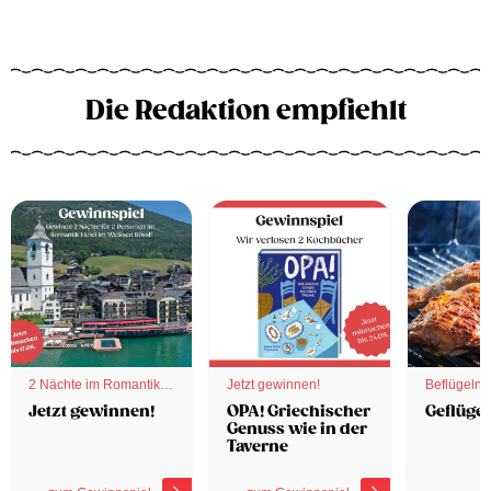
Die Redaktion empfiehlt
2 Nächte im Romantik
Jetzt gewinnen!
Beflügelnd
Hotel
Jetzt gewinnen!
OPA! Griechischer
Geflügel
Genuss wie in der
Taverne