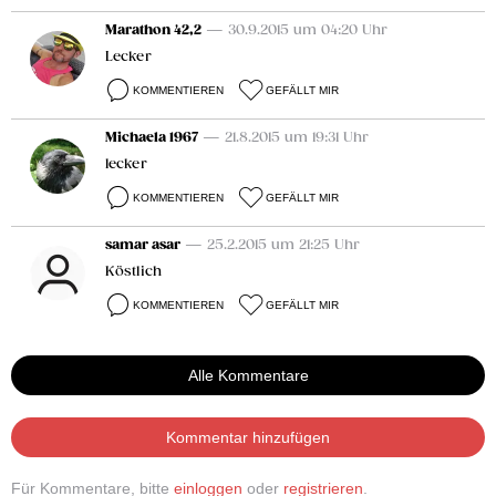
Marathon 42,2
— 30.9.2015 um 04:20 Uhr
Lecker
KOMMENTIEREN
GEFÄLLT MIR
Michaela 1967
— 21.8.2015 um 19:31 Uhr
lecker
KOMMENTIEREN
GEFÄLLT MIR
samar asar
— 25.2.2015 um 21:25 Uhr
Köstlich
KOMMENTIEREN
GEFÄLLT MIR
Alle Kommentare
Kommentar hinzufügen
Für Kommentare, bitte
einloggen
oder
registrieren
.